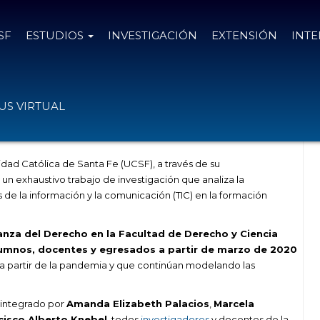
SF
ESTUDIOS
INVESTIGACIÓN
EXTENSIÓN
INT
anza del Derecho en tiempos
S VIRTUAL
idad Católica de Santa Fe (UCSF), a través de su
un exhaustivo trabajo de investigación que analiza la
 de la información y la comunicación (TIC) en la formación
anza del Derecho en la Facultad de Derecho y Ciencia
alumnos, docentes y egresados a partir de marzo de 2020
 a partir de la pandemia y que continúan modelando las
o integrado por
Amanda Elizabeth Palacios
,
Marcela
cisco Alberto Knebel
, todos
investigadores
y docentes de la