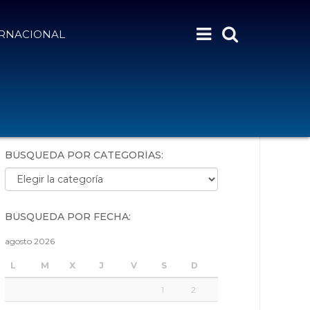
ERNACIONAL
BÚSQUEDA POR PALABRAS:
BÚSQUEDA POR CATEGORÍAS:
Búsqueda por categorías:
BÚSQUEDA POR FECHA:
agosto 2026
L
M
X
J
V
S
D
1
2