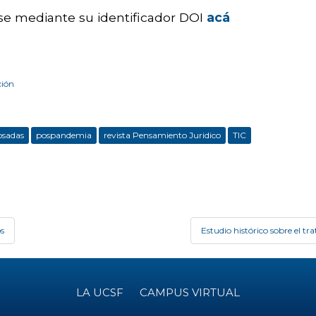
se mediante su identificador DOI
acá
ción
osadas
pospandemia
revista Pensamiento Juridico
TIC
os
Estudio histórico sobre el t
LA UCSF
CAMPUS VIRTUAL