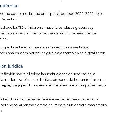
pandémico
 retornó como modalidad principal, el período 2020–2024 dejó
r Derecho.
ad que las TIC brindaron a materiales, clases grabadas y
caron la necesidad de capacitación continua para integrar
dico.
nología durante su formación representó una ventaja al
esionales, administrativas y judiciales también se digitalizaron
ión jurídica
eflexión sobre el rol de las instituciones educativas en la
la modernización no se limita a disponer de herramientas, sino
dagógica y políticas institucionales
que acompañen tanto
discutiendo cómo debe ser la enseñanza del Derecho en una
petencias. Al mismo tiempo, se integra a un debate más amplio
co.