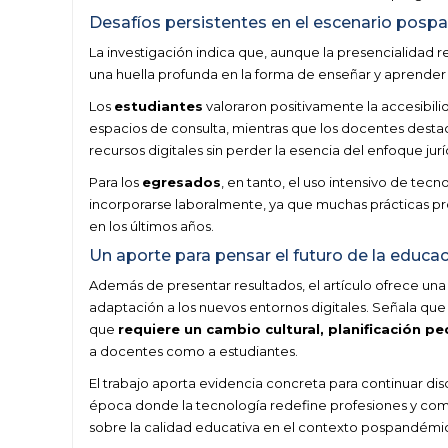
Desafíos persistentes en el escenario pos
La investigación indica que, aunque la presencialidad
una huella profunda en la forma de enseñar y aprende
Los
estudiantes
valoraron positivamente la accesibilid
espacios de consulta, mientras que los docentes desta
recursos digitales sin perder la esencia del enfoque jurí
Para los
egresados
, en tanto, el uso intensivo de tec
incorporarse laboralmente, ya que muchas prácticas prof
en los últimos años.
Un aporte para pensar el futuro de la educac
Además de presentar resultados, el artículo ofrece una r
adaptación a los nuevos entornos digitales. Señala que 
que
requiere un cambio cultural, planificación pe
a docentes como a estudiantes.
El trabajo aporta evidencia concreta para continuar 
época donde la tecnología redefine profesiones y com
sobre la calidad educativa en el contexto pospandémi