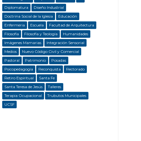
Diplomatura
Diseño Industrial
Doctrina Social de la Iglesia
Educación
Enfermeria
Escuela
Facultad de Arquitectura
Filosofía
Filosofía y Teología
Humanidades
Imágenes Mamarias
Integración Sensorial
Medios
Nuevo Código Civil y Comercial
Pastoral
Patrimonio
Posadas
Psicopedagogía
Reconquista
Rectorado
Retiro Espiritual
Santa Fe
Santa Teresa de Jesús
Talleres
Terapia Ocupacional
Trubutos Municipales
UCSF