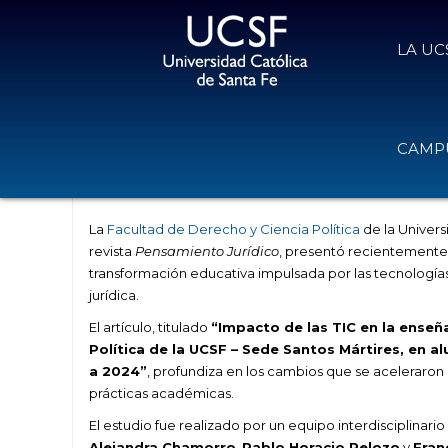
LA UC
El impacto de las TIC en la enseñ
CAMPU
pospandémicos
30 de enero de 2026
Volver
La
Facultad de Derecho y Ciencia Política
de la Univers
revista
Pensamiento Jurídico
, presentó recientemente 
transformación educativa impulsada por las tecnologías
jurídica.
El artículo, titulado
“Impacto de las TIC en la enseñ
Política de la UCSF – Sede Santos Mártires, en 
a 2024”
, profundiza en los cambios que se aceleraron
prácticas académicas.
El estudio fue realizado por un equipo interdisciplinari
Alejandra Chamorro
,
Pablo Horacio Pelozo
y
Fran