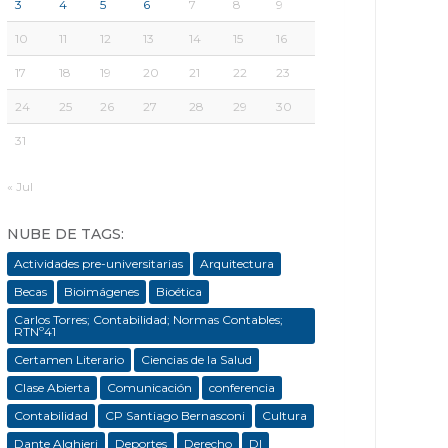
3
4
5
6
7
8
9
10
11
12
13
14
15
16
17
18
19
20
21
22
23
24
25
26
27
28
29
30
31
« Jul
NUBE DE TAGS:
Actividades pre-universitarias
Arquitectura
Becas
Bioimágenes
Bioética
Carlos Torres; Contabilidad; Normas Contables;
RTNº41
Certamen Literario
Ciencias de la Salud
Clase Abierta
Comunicación
conferencia
Contabilidad
CP Santiago Bernasconi
Cultura
Dante Alghieri
Deportes
Derecho
DI