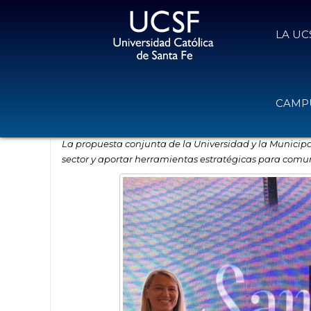
LA UC
La UCSF lanza una diplomatura en 
CAMPU
4 de junio de 2026
Volver
La propuesta conjunta de la Universidad y la Municip
sector y aportar herramientas estratégicas para comuni