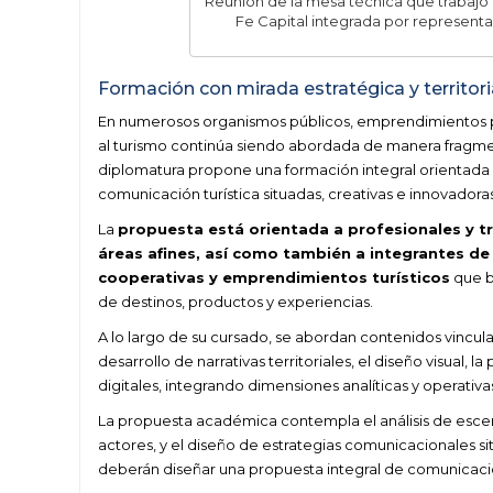
Reunión de la mesa técnica que trabajó e
Fe Capital integrada por representa
Formación con mirada estratégica y territori
En numerosos organismos públicos, emprendimientos pr
al turismo continúa siendo abordada de manera fragment
diplomatura propone una formación integral orientada al
comunicación turística situadas, creativas e innovadoras
La
propuesta está orientada a profesionales y tr
áreas afines, así como también a integrantes d
cooperativas y emprendimientos turísticos
que b
de destinos, productos y experiencias.
A lo largo de su cursado, se abordan contenidos vincula
desarrollo de narrativas territoriales, el diseño visual
digitales, integrando dimensiones analíticas y operativa
La propuesta académica contempla el análisis de escena
actores, y el diseño de estrategias comunicacionales si
deberán diseñar una propuesta integral de comunicació