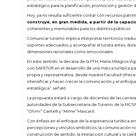
estratégico para la planificación, promoción y gestión de
Hoy, ya no resulta suficiente contar con recursos patrim
construye, en gran medida, a partir de la capaci
coherentes y memorables para los distintos públicos.
Comunicar turismo implica interpretar territorios, traduc
soportes adecuados, y acompañar al turista antes, dur
dimensiones racionales como emocionales.
En este sentido, la decana de la FFH, María Milagros Vig
con SAFETUR en el desarrollo de una marca turística pa
propia y representativa, desde nuestra Facultad ofrec
intensificar y hacer crecer la comunicación y el enfoque
estratégica”, señaló.
La propuesta estará a cargo de docentes de las carrer
autoridades de la Subsecretaria de Turismo de la MCSF
“
Chimi”
Cantelli y “
Mime”
Mascaró.
Con énfasis en el enfoque de la experiencia turística
percepciones y vínculos simbólicos, la comunicación no s
construcción de sentido, la interacción cultural y la cali