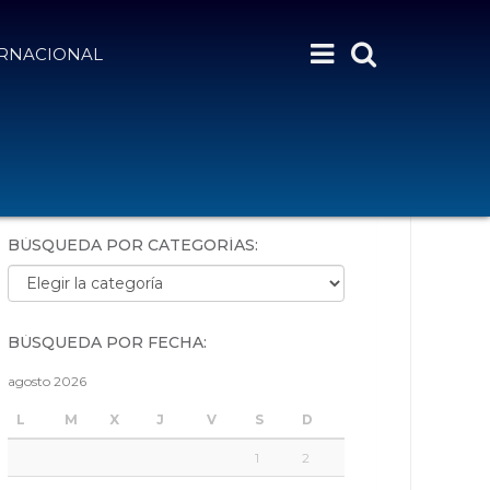
ERNACIONAL
BÚSQUEDA POR PALABRAS:
BÚSQUEDA POR CATEGORÍAS:
Búsqueda por categorías:
BÚSQUEDA POR FECHA:
agosto 2026
L
M
X
J
V
S
D
1
2