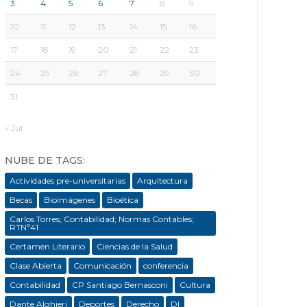
3
4
5
6
7
8
9
10
11
12
13
14
15
16
17
18
19
20
21
22
23
24
25
26
27
28
29
30
31
« Jul
NUBE DE TAGS:
Actividades pre-universitarias
Arquitectura
Becas
Bioimágenes
Bioética
Carlos Torres; Contabilidad; Normas Contables;
RTNº41
Certamen Literario
Ciencias de la Salud
Clase Abierta
Comunicación
conferencia
Contabilidad
CP Santiago Bernasconi
Cultura
Dante Alghieri
Deportes
Derecho
DI