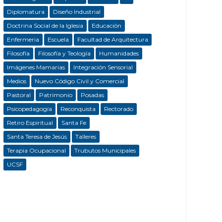
Diplomatura
Diseño Industrial
Doctrina Social de la Iglesia
Educación
Enfermeria
Escuela
Facultad de Arquitectura
Filosofía
Filosofía y Teología
Humanidades
Imágenes Mamarias
Integración Sensorial
Medios
Nuevo Código Civil y Comercial
Pastoral
Patrimonio
Posadas
Psicopedagogía
Reconquista
Rectorado
Retiro Espiritual
Santa Fe
Santa Teresa de Jesús
Talleres
Terapia Ocupacional
Trubutos Municipales
UCSF