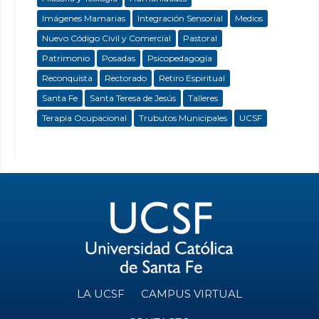
Imágenes Mamarias
Integración Sensorial
Medios
Nuevo Código Civil y Comercial
Pastoral
Patrimonio
Posadas
Psicopedagogía
Reconquista
Rectorado
Retiro Espiritual
Santa Fe
Santa Teresa de Jesús
Talleres
Terapia Ocupacional
Trubutos Municipales
UCSF
LA UCSF
CAMPUS VIRTUAL