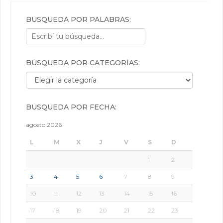
BÚSQUEDA POR PALABRAS:
BÚSQUEDA POR CATEGORÍAS:
Búsqueda por categorías:
BÚSQUEDA POR FECHA:
agosto 2026
L
M
X
J
V
S
D
1
2
3
4
5
6
7
8
9
10
11
12
13
14
15
16
17
18
19
20
21
22
23