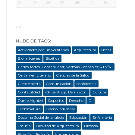
24
25
26
27
28
29
30
31
« Jul
NUBE DE TAGS:
Actividades pre-universitarias
Arquitectura
Becas
Bioimágenes
Bioética
Carlos Torres; Contabilidad; Normas Contables; RTNº41
Certamen Literario
Ciencias de la Salud
Clase Abierta
Comunicación
conferencia
Contabilidad
CP Santiago Bernasconi
Cultura
Dante Alghieri
Deportes
Derecho
DI
Diplomatura
Diseño Industrial
Doctrina Social de la Iglesia
Educación
Enfermeria
Escuela
Facultad de Arquitectura
Filosofía
Filosofía y Teología
Humanidades