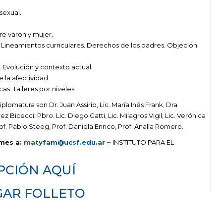
sexual.
e varón y mujer.
. Lineamientos curriculares. Derechos de los padres. Objeción
 Evolución y contexto actual.
e la afectividad.
s. Talleres por niveles.
lomatura son Dr. Juan Assirio, Lic. María Inés Frank, Dra.
ez Bicecci, Pbro. Lic. Diego Gatti, Lic. Milagros Vigil, Lic. Verónica
Prof. Pablo Steeg, Prof. Daniela Enrico, Prof. Analía Romero.
mes a:
matyfam@ucsf.edu.ar
–
INSTITUTO PARA EL
PCIÓN AQUÍ
GAR FOLLETO