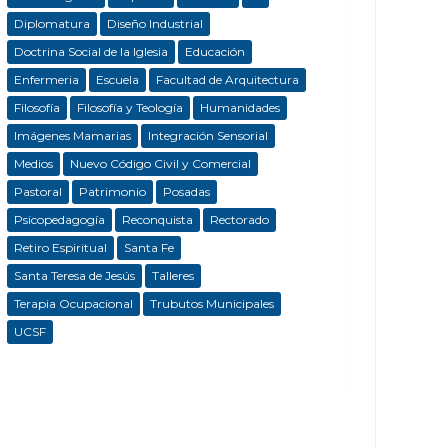
Diplomatura
Diseño Industrial
Doctrina Social de la Iglesia
Educación
Enfermeria
Escuela
Facultad de Arquitectura
Filosofía
Filosofía y Teología
Humanidades
Imágenes Mamarias
Integración Sensorial
Medios
Nuevo Código Civil y Comercial
Pastoral
Patrimonio
Posadas
Psicopedagogía
Reconquista
Rectorado
Retiro Espiritual
Santa Fe
Santa Teresa de Jesús
Talleres
Terapia Ocupacional
Trubutos Municipales
UCSF