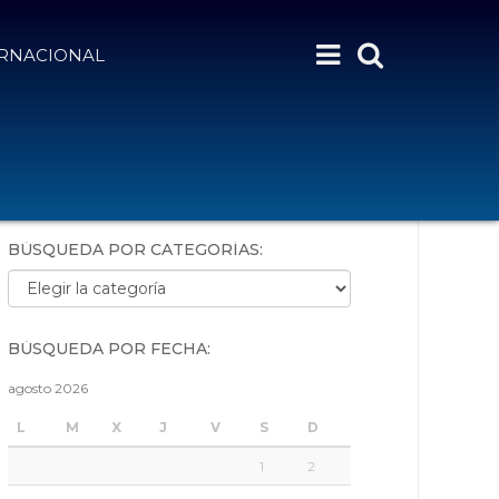
ERNACIONAL
BÚSQUEDA POR PALABRAS:
BÚSQUEDA POR CATEGORÍAS:
Búsqueda por categorías:
BÚSQUEDA POR FECHA:
agosto 2026
L
M
X
J
V
S
D
1
2