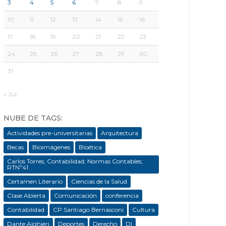
3
4
5
6
7
8
9
10
11
12
13
14
15
16
17
18
19
20
21
22
23
24
25
26
27
28
29
30
31
« Jul
NUBE DE TAGS:
Actividades pre-universitarias
Arquitectura
Becas
Bioimágenes
Bioética
Carlos Torres; Contabilidad; Normas Contables;
RTNº41
Certamen Literario
Ciencias de la Salud
Clase Abierta
Comunicación
conferencia
Contabilidad
CP Santiago Bernasconi
Cultura
Dante Alghieri
Deportes
Derecho
DI