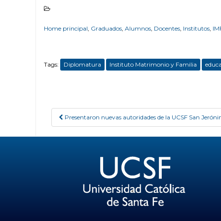
Home principal
,
Graduados
,
Alumnos
,
Docentes
,
Institutos
,
IM
Tags:
Diplomatura
Instituto Matrimonio y Familia
educa
Presentaron nuevas autoridades de la UCSF San Jerón
Post navigation