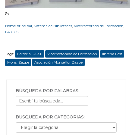
Home principal
,
Sistema de Bibliotecas
,
Vicerrectorado de Formación
,
LA UCSF
Tags:
Editorial UCSF
Vicerrectorado de Formación
libreria ucsf
Mons. Zazpe
Asociación Monseñor Zazpe
BÚSQUEDA POR PALABRAS:
BÚSQUEDA POR CATEGORÍAS:
Búsqueda por categorías: