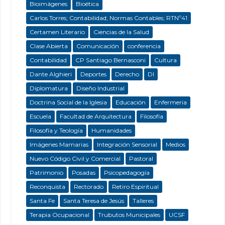
Bioimágenes
Bioética
Carlos Torres; Contabilidad; Normas Contables; RTNº41
Certamen Literario
Ciencias de la Salud
Clase Abierta
Comunicación
conferencia
Contabilidad
CP Santiago Bernasconi
Cultura
Dante Alghieri
Deportes
Derecho
DI
Diplomatura
Diseño Industrial
Doctrina Social de la Iglesia
Educación
Enfermeria
Escuela
Facultad de Arquitectura
Filosofía
Filosofía y Teología
Humanidades
Imágenes Mamarias
Integración Sensorial
Medios
Nuevo Código Civil y Comercial
Pastoral
Patrimonio
Posadas
Psicopedagogía
Reconquista
Rectorado
Retiro Espiritual
Santa Fe
Santa Teresa de Jesús
Talleres
Terapia Ocupacional
Trubutos Municipales
UCSF