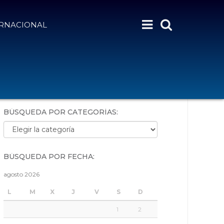
ERNACIONAL
BÚSQUEDA POR PALABRAS:
BÚSQUEDA POR CATEGORÍAS:
Búsqueda por categorías:
BÚSQUEDA POR FECHA:
agosto 2026
L
M
X
J
V
S
D
1
2