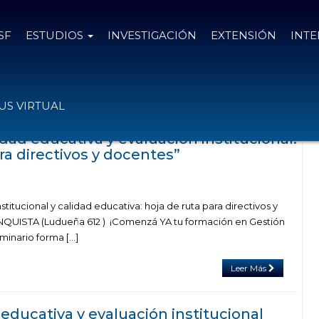
SF
ESTUDIOS
INVESTIGACIÓN
EXTENSIÓN
INT
on el tag calidad educativa
S VIRTUAL
dad educativa y evaluación institucional:
ra directivos y docentes”
titucional y calidad educativa: hoja de ruta para directivos y
UISTA (Ludueña 612 ) ¡Comenzá YA tu formación en Gestión
minario forma […]
Leer Más
 educativa y evaluación institucional