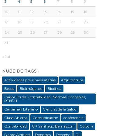
3
4
5
6
7
8
9
10
11
12
13
14
15
16
17
18
19
20
21
22
23
24
25
26
27
28
29
30
31
« Jul
NUBE DE TAGS:
Actividades pre-universitarias
Arquitectura
Becas
Bioimágenes
Bioética
Carlos Torres; Contabilidad; Normas Contables;
RTNº41
Certamen Literario
Ciencias de la Salud
Clase Abierta
Comunicación
conferencia
Contabilidad
CP Santiago Bernasconi
Cultura
Dante Alghieri
Deportes
Derecho
DI