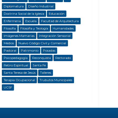
Diplomatura
Diseño Industrial
Doctrina Social de la Iglesia
Educación
Enfermeria
Escuela
Facultad de Arquitectura
Filosofía
Filosofía y Teología
Humanidades
Imágenes Mamarias
Integración Sensorial
Medios
Nuevo Código Civil y Comercial
Pastoral
Patrimonio
Posadas
Psicopedagogía
Reconquista
Rectorado
Retiro Espiritual
Santa Fe
Santa Teresa de Jesús
Talleres
Terapia Ocupacional
Trubutos Municipales
UCSF