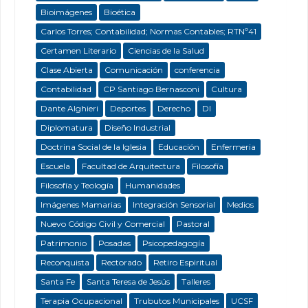
Bioimágenes
Bioética
Carlos Torres; Contabilidad; Normas Contables; RTNº41
Certamen Literario
Ciencias de la Salud
Clase Abierta
Comunicación
conferencia
Contabilidad
CP Santiago Bernasconi
Cultura
Dante Alghieri
Deportes
Derecho
DI
Diplomatura
Diseño Industrial
Doctrina Social de la Iglesia
Educación
Enfermeria
Escuela
Facultad de Arquitectura
Filosofía
Filosofía y Teología
Humanidades
Imágenes Mamarias
Integración Sensorial
Medios
Nuevo Código Civil y Comercial
Pastoral
Patrimonio
Posadas
Psicopedagogía
Reconquista
Rectorado
Retiro Espiritual
Santa Fe
Santa Teresa de Jesús
Talleres
Terapia Ocupacional
Trubutos Municipales
UCSF