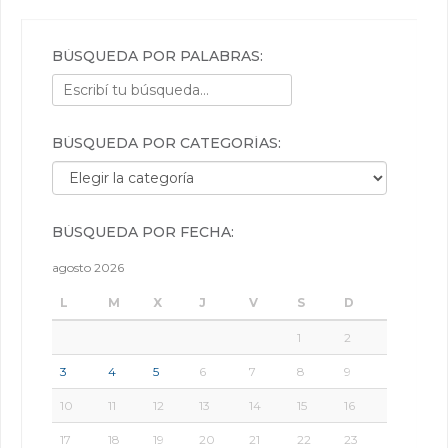
BÚSQUEDA POR PALABRAS:
BÚSQUEDA POR CATEGORÍAS:
Búsqueda por categorías:
BÚSQUEDA POR FECHA:
agosto 2026
L
M
X
J
V
S
D
1
2
3
4
5
6
7
8
9
10
11
12
13
14
15
16
17
18
19
20
21
22
23