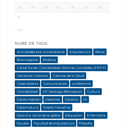
24
25
26
27
28
29
30
31
« Jul
NUBE DE TAGS:
Actividades pre-universitarias
Arquitectura
Becas
Bioimágenes
Bioética
Carlos Torres; Contabilidad; Normas Contables; RTNº41
Certamen Literario
Ciencias de la Salud
Clase Abierta
Comunicación
conferencia
Contabilidad
CP Santiago Bernasconi
Cultura
Dante Alghieri
Deportes
Derecho
DI
Diplomatura
Diseño Industrial
Doctrina Social de la Iglesia
Educación
Enfermeria
Escuela
Facultad de Arquitectura
Filosofía