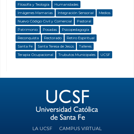
Filosofía y Teología
Humanidades
Imágenes Mamarias
Integración Sensorial
Medios
Nuevo Código Civil y Comercial
Pastoral
Patrimonio
Posadas
Psicopedagogía
Reconquista
Rectorado
Retiro Espiritual
Santa Fe
Santa Teresa de Jesús
Talleres
Terapia Ocupacional
Trubutos Municipales
UCSF
LA UCSF
CAMPUS VIRTUAL