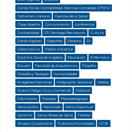
Carlos Torres; Contabilidad; Normas Contables; RTNº41
Certamen Literario
Ciencias de la Salud
Clase Abierta
Comunicación
conferencia
Contabilidad
CP Santiago Bernasconi
Cultura
Dante Alghieri
Deportes
Derecho
DI
Diplomatura
Diseño Industrial
Doctrina Social de la Iglesia
Educación
Enfermeria
Escuela
Facultad de Arquitectura
Filosofía
Filosofía y Teología
Humanidades
Imágenes Mamarias
Integración Sensorial
Medios
Nuevo Código Civil y Comercial
Pastoral
Patrimonio
Posadas
Psicopedagogía
Reconquista
Rectorado
Retiro Espiritual
Santa Fe
Santa Teresa de Jesús
Talleres
Terapia Ocupacional
Trubutos Municipales
UCSF