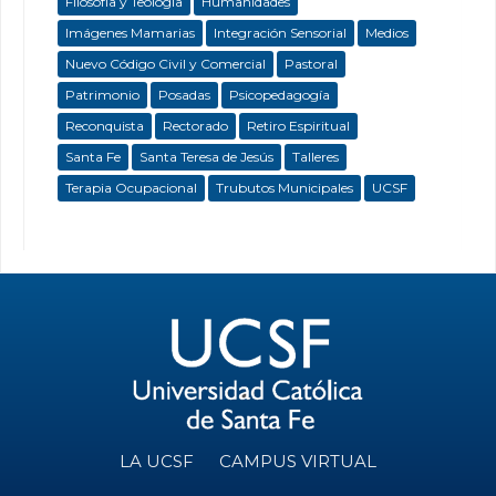
Filosofía y Teología
Humanidades
Imágenes Mamarias
Integración Sensorial
Medios
Nuevo Código Civil y Comercial
Pastoral
Patrimonio
Posadas
Psicopedagogía
Reconquista
Rectorado
Retiro Espiritual
Santa Fe
Santa Teresa de Jesús
Talleres
Terapia Ocupacional
Trubutos Municipales
UCSF
LA UCSF
CAMPUS VIRTUAL