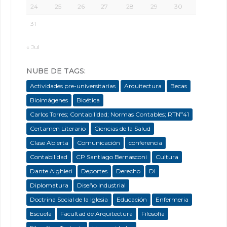
24
25
26
27
28
29
30
31
« Jul
NUBE DE TAGS:
Actividades pre-universitarias
Arquitectura
Becas
Bioimágenes
Bioética
Carlos Torres; Contabilidad; Normas Contables; RTNº41
Certamen Literario
Ciencias de la Salud
Clase Abierta
Comunicación
conferencia
Contabilidad
CP Santiago Bernasconi
Cultura
Dante Alghieri
Deportes
Derecho
DI
Diplomatura
Diseño Industrial
Doctrina Social de la Iglesia
Educación
Enfermeria
Escuela
Facultad de Arquitectura
Filosofía