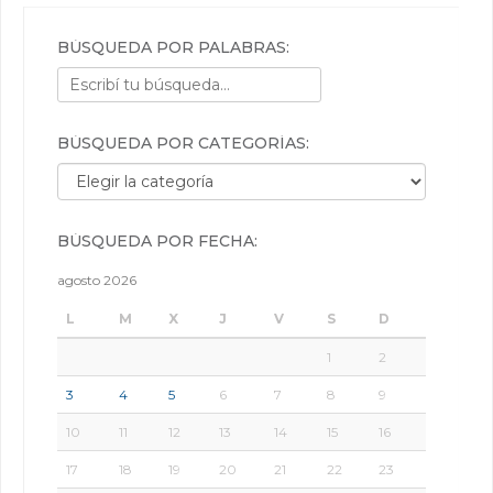
BÚSQUEDA POR PALABRAS:
BÚSQUEDA POR CATEGORÍAS:
Búsqueda por categorías:
BÚSQUEDA POR FECHA:
agosto 2026
L
M
X
J
V
S
D
1
2
3
4
5
6
7
8
9
10
11
12
13
14
15
16
17
18
19
20
21
22
23