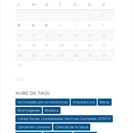
L
M
X
J
V
S
D
1
2
3
4
5
6
7
8
9
10
11
12
13
14
15
16
17
18
19
20
21
22
23
24
25
26
27
28
29
30
31
« Jul
NUBE DE TAGS:
Actividades pre-universitarias
Arquitectura
Becas
Bioimágenes
Bioética
Carlos Torres; Contabilidad; Normas Contables; RTNº41
Certamen Literario
Ciencias de la Salud