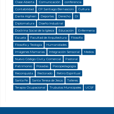
Clase Abierta
Comunicación
conferencia
Contabilidad
CP Santiago Bernasconi
Cultura
Dante Alghieri
Deportes
Derecho
DI
Diplomatura
Diseño Industrial
Doctrina Social de la Iglesia
Educación
Enfermeria
Escuela
Facultad de Arquitectura
Filosofía
Filosofía y Teología
Humanidades
Imágenes Mamarias
Integración Sensorial
Medios
Nuevo Código Civil y Comercial
Pastoral
Patrimonio
Posadas
Psicopedagogía
Reconquista
Rectorado
Retiro Espiritual
Santa Fe
Santa Teresa de Jesús
Talleres
Terapia Ocupacional
Trubutos Municipales
UCSF