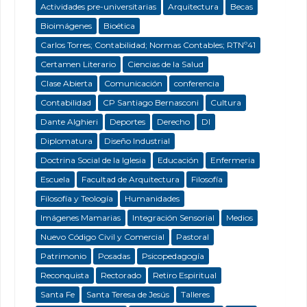
Actividades pre-universitarias
Arquitectura
Becas
Bioimágenes
Bioética
Carlos Torres; Contabilidad; Normas Contables; RTNº41
Certamen Literario
Ciencias de la Salud
Clase Abierta
Comunicación
conferencia
Contabilidad
CP Santiago Bernasconi
Cultura
Dante Alghieri
Deportes
Derecho
DI
Diplomatura
Diseño Industrial
Doctrina Social de la Iglesia
Educación
Enfermeria
Escuela
Facultad de Arquitectura
Filosofía
Filosofía y Teología
Humanidades
Imágenes Mamarias
Integración Sensorial
Medios
Nuevo Código Civil y Comercial
Pastoral
Patrimonio
Posadas
Psicopedagogía
Reconquista
Rectorado
Retiro Espiritual
Santa Fe
Santa Teresa de Jesús
Talleres