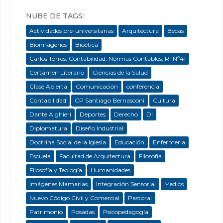
NUBE DE TAGS:
Actividades pre-universitarias
Arquitectura
Becas
Bioimágenes
Bioética
Carlos Torres; Contabilidad; Normas Contables; RTNº41
Certamen Literario
Ciencias de la Salud
Clase Abierta
Comunicación
conferencia
Contabilidad
CP Santiago Bernasconi
Cultura
Dante Alghieri
Deportes
Derecho
DI
Diplomatura
Diseño Industrial
Doctrina Social de la Iglesia
Educación
Enfermeria
Escuela
Facultad de Arquitectura
Filosofía
Filosofía y Teología
Humanidades
Imágenes Mamarias
Integración Sensorial
Medios
Nuevo Código Civil y Comercial
Pastoral
Patrimonio
Posadas
Psicopedagogía