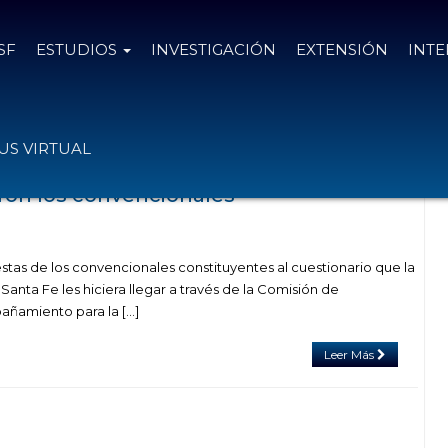
SF
ESTUDIOS
INVESTIGACIÓN
EXTENSIÓN
INT
 con el tag Pablo Possetto
S VIRTUAL
on los convencionales
tas de los convencionales constituyentes al cuestionario que la
Santa Fe les hiciera llegar a través de la Comisión de
ñamiento para la […]
Leer Más