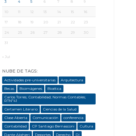
3
4
5
6
7
8
9
10
11
12
13
14
15
16
17
18
19
20
21
22
23
24
25
26
27
28
29
30
31
« Jul
NUBE DE TAGS:
Actividades pre-universitarias
Arquitectura
Becas
Bioimágenes
Bioética
Carlos Torres; Contabilidad; Normas Contables;
RTNº41
Certamen Literario
Ciencias de la Salud
Clase Abierta
Comunicación
conferencia
Contabilidad
CP Santiago Bernasconi
Cultura
Dante Alghieri
Deportes
Derecho
DI