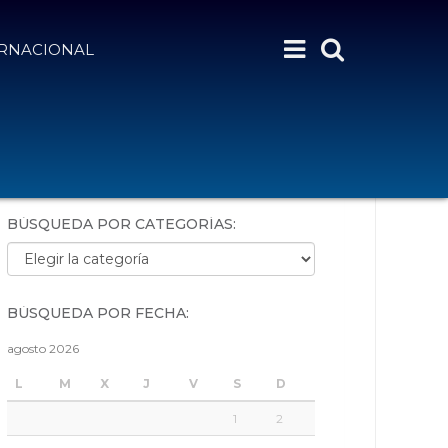
ERNACIONAL
BÚSQUEDA POR PALABRAS:
BÚSQUEDA POR CATEGORÍAS:
Búsqueda por categorías:
BÚSQUEDA POR FECHA:
agosto 2026
L
M
X
J
V
S
D
1
2