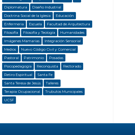
Diplomatura
Diseño Industrial
Doctrina Social de la Iglesia
Educación
Enfermeria
Escuela
Facultad de Arquitectura
Filosofía
Filosofía y Teología
Humanidades
Imágenes Mamarias
Integración Sensorial
Medios
Nuevo Código Civil y Comercial
Pastoral
Patrimonio
Posadas
Psicopedagogía
Reconquista
Rectorado
Retiro Espiritual
Santa Fe
Santa Teresa de Jesús
Talleres
Terapia Ocupacional
Trubutos Municipales
UCSF