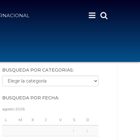
ERNACIONAL
BÚSQUEDA POR PALABRAS:
BÚSQUEDA POR CATEGORÍAS:
Búsqueda por categorías:
BÚSQUEDA POR FECHA:
agosto 2026
L
M
X
J
V
S
D
1
2