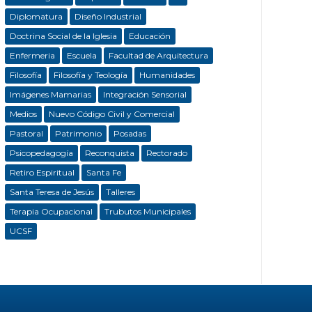
Diplomatura
Diseño Industrial
Doctrina Social de la Iglesia
Educación
Enfermeria
Escuela
Facultad de Arquitectura
Filosofía
Filosofía y Teología
Humanidades
Imágenes Mamarias
Integración Sensorial
Medios
Nuevo Código Civil y Comercial
Pastoral
Patrimonio
Posadas
Psicopedagogía
Reconquista
Rectorado
Retiro Espiritual
Santa Fe
Santa Teresa de Jesús
Talleres
Terapia Ocupacional
Trubutos Municipales
UCSF