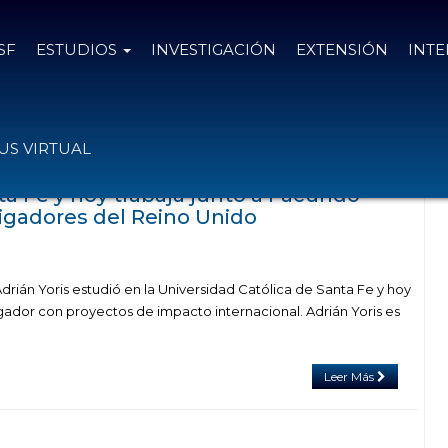
SF
ESTUDIOS
INVESTIGACIÓN
EXTENSIÓN
INT
as con el tag malabrigo
S VIRTUAL
ta Fe y hoy trabaja junto a Facundo
igadores del Reino Unido
rián Yoris estudió en la Universidad Católica de Santa Fe y hoy
gador con proyectos de impacto internacional. Adrián Yoris es
Leer Más