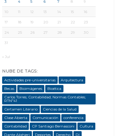
3
4
5
6
7
8
9
10
11
12
13
14
15
16
17
18
19
20
21
22
23
24
25
26
27
28
29
30
31
« Jul
NUBE DE TAGS:
Actividades pre-universitarias
Arquitectura
Becas
Bioimágenes
Bioética
Carlos Torres; Contabilidad; Normas Contables;
RTNº41
Certamen Literario
Ciencias de la Salud
Clase Abierta
Comunicación
conferencia
Contabilidad
CP Santiago Bernasconi
Cultura
Dante Alghieri
Deportes
Derecho
DI