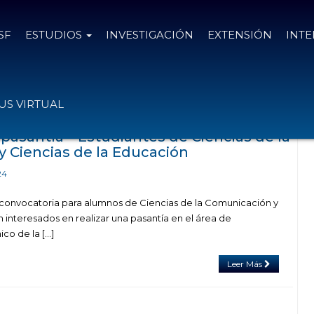
SF
ESTUDIOS
INVESTIGACIÓN
EXTENSIÓN
INT
on el tag cs de la educación
S VIRTUAL
pasantía – Estudiantes de Ciencias de la
 Ciencias de la Educación
24
 convocatoria para alumnos de Ciencias de la Comunicación y
 interesados en realizar una pasantía en el área de
co de la […]
Leer Más