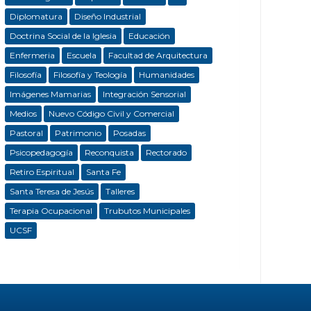
Diplomatura
Diseño Industrial
Doctrina Social de la Iglesia
Educación
Enfermeria
Escuela
Facultad de Arquitectura
Filosofía
Filosofía y Teología
Humanidades
Imágenes Mamarias
Integración Sensorial
Medios
Nuevo Código Civil y Comercial
Pastoral
Patrimonio
Posadas
Psicopedagogía
Reconquista
Rectorado
Retiro Espiritual
Santa Fe
Santa Teresa de Jesús
Talleres
Terapia Ocupacional
Trubutos Municipales
UCSF