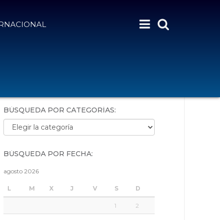
ERNACIONAL
BÚSQUEDA POR PALABRAS:
BÚSQUEDA POR CATEGORÍAS:
Búsqueda por categorías:
BÚSQUEDA POR FECHA:
agosto 2026
L
M
X
J
V
S
D
1
2