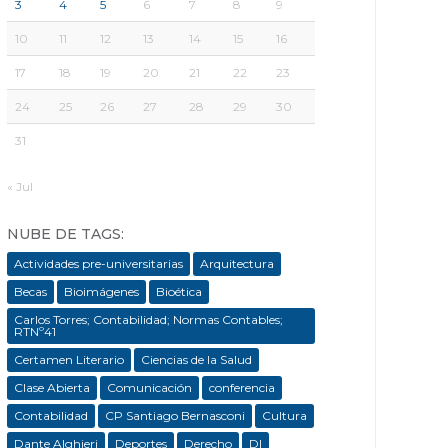
3
4
5
6
7
8
9
10
11
12
13
14
15
16
17
18
19
20
21
22
23
24
25
26
27
28
29
30
31
« Jul
NUBE DE TAGS:
Actividades pre-universitarias
Arquitectura
Becas
Bioimágenes
Bioética
Carlos Torres; Contabilidad; Normas Contables;
RTNº41
Certamen Literario
Ciencias de la Salud
Clase Abierta
Comunicación
conferencia
Contabilidad
CP Santiago Bernasconi
Cultura
Dante Alghieri
Deportes
Derecho
DI