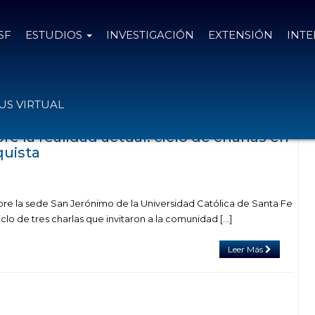
SF
ESTUDIOS
INVESTIGACIÓN
EXTENSIÓN
INT
cadas con el tag CTEP
S VIRTUAL
re la realidad actual: ciclo de charlas en
quista
re la sede San Jerónimo de la Universidad Católica de Santa Fe
iclo de tres charlas que invitaron a la comunidad […]
Leer Más