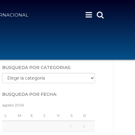
ERNACIONAL
BÚSQUEDA POR PALABRAS:
BÚSQUEDA POR CATEGORÍAS:
Búsqueda por categorías:
BÚSQUEDA POR FECHA:
agosto 2026
L
M
X
J
V
S
D
1
2