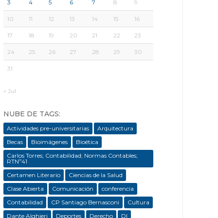
3
4
5
6
7
8
9
10
11
12
13
14
15
16
17
18
19
20
21
22
23
24
25
26
27
28
29
30
31
« Jul
NUBE DE TAGS:
Actividades pre-universitarias
Arquitectura
Becas
Bioimágenes
Bioética
Carlos Torres; Contabilidad; Normas Contables;
RTNº41
Certamen Literario
Ciencias de la Salud
Clase Abierta
Comunicación
conferencia
Contabilidad
CP Santiago Bernasconi
Cultura
Dante Alghieri
Deportes
Derecho
DI