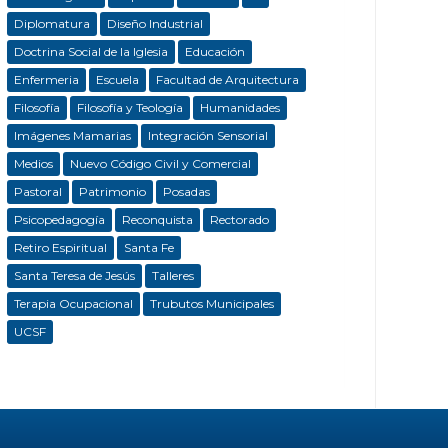
Diplomatura
Diseño Industrial
Doctrina Social de la Iglesia
Educación
Enfermeria
Escuela
Facultad de Arquitectura
Filosofía
Filosofía y Teología
Humanidades
Imágenes Mamarias
Integración Sensorial
Medios
Nuevo Código Civil y Comercial
Pastoral
Patrimonio
Posadas
Psicopedagogía
Reconquista
Rectorado
Retiro Espiritual
Santa Fe
Santa Teresa de Jesús
Talleres
Terapia Ocupacional
Trubutos Municipales
UCSF