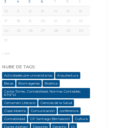
3
4
5
6
7
8
9
10
11
12
13
14
15
16
17
18
19
20
21
22
23
24
25
26
27
28
29
30
31
« Jul
NUBE DE TAGS:
Actividades pre-universitarias
Arquitectura
Becas
Bioimágenes
Bioética
Carlos Torres; Contabilidad; Normas Contables;
RTNº41
Certamen Literario
Ciencias de la Salud
Clase Abierta
Comunicación
conferencia
Contabilidad
CP Santiago Bernasconi
Cultura
Dante Alghieri
Deportes
Derecho
DI