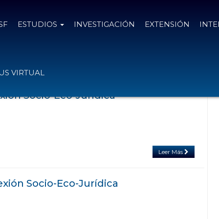
SF
ESTUDIOS
INVESTIGACIÓN
EXTENSIÓN
INT
on el tag María Cristina Alé
S VIRTUAL
exión Socio-Eco-Jurídica
Leer Más
exión Socio-Eco-Jurídica