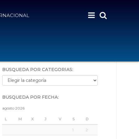
ERNACIONAL
BÚSQUEDA POR PALABRAS:
BÚSQUEDA POR CATEGORÍAS:
Búsqueda por categorías:
BÚSQUEDA POR FECHA:
agosto 2026
L
M
X
J
V
S
D
1
2