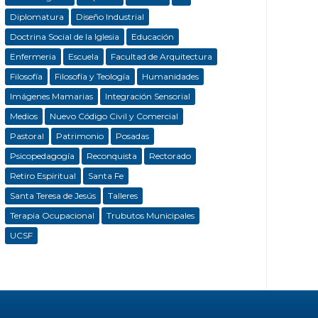
Diplomatura
Diseño Industrial
Doctrina Social de la Iglesia
Educación
Enfermeria
Escuela
Facultad de Arquitectura
Filosofía
Filosofía y Teología
Humanidades
Imágenes Mamarias
Integración Sensorial
Medios
Nuevo Código Civil y Comercial
Pastoral
Patrimonio
Posadas
Psicopedagogía
Reconquista
Rectorado
Retiro Espiritual
Santa Fe
Santa Teresa de Jesús
Talleres
Terapia Ocupacional
Trubutos Municipales
UCSF