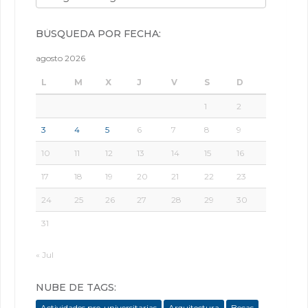
BÚSQUEDA POR FECHA:
agosto 2026
L
M
X
J
V
S
D
1
2
3
4
5
6
7
8
9
10
11
12
13
14
15
16
17
18
19
20
21
22
23
24
25
26
27
28
29
30
31
« Jul
NUBE DE TAGS:
Actividades pre-universitarias
Arquitectura
Becas