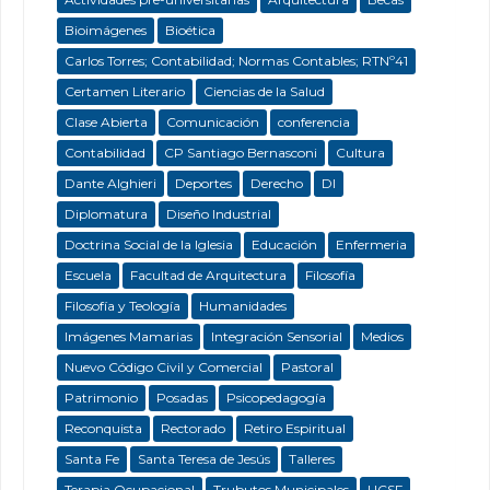
Bioimágenes
Bioética
Carlos Torres; Contabilidad; Normas Contables; RTNº41
Certamen Literario
Ciencias de la Salud
Clase Abierta
Comunicación
conferencia
Contabilidad
CP Santiago Bernasconi
Cultura
Dante Alghieri
Deportes
Derecho
DI
Diplomatura
Diseño Industrial
Doctrina Social de la Iglesia
Educación
Enfermeria
Escuela
Facultad de Arquitectura
Filosofía
Filosofía y Teología
Humanidades
Imágenes Mamarias
Integración Sensorial
Medios
Nuevo Código Civil y Comercial
Pastoral
Patrimonio
Posadas
Psicopedagogía
Reconquista
Rectorado
Retiro Espiritual
Santa Fe
Santa Teresa de Jesús
Talleres
Terapia Ocupacional
Trubutos Municipales
UCSF