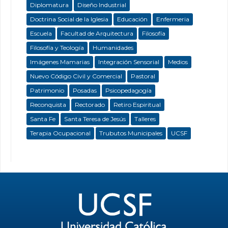
Diplomatura
Diseño Industrial
Doctrina Social de la Iglesia
Educación
Enfermeria
Escuela
Facultad de Arquitectura
Filosofía
Filosofía y Teología
Humanidades
Imágenes Mamarias
Integración Sensorial
Medios
Nuevo Código Civil y Comercial
Pastoral
Patrimonio
Posadas
Psicopedagogía
Reconquista
Rectorado
Retiro Espiritual
Santa Fe
Santa Teresa de Jesús
Talleres
Terapia Ocupacional
Trubutos Municipales
UCSF