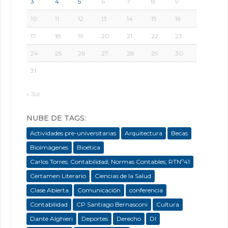
3
4
5
6
7
8
9
10
11
12
13
14
15
16
17
18
19
20
21
22
23
24
25
26
27
28
29
30
31
« Jul
NUBE DE TAGS:
Actividades pre-universitarias
Arquitectura
Becas
Bioimágenes
Bioética
Carlos Torres; Contabilidad; Normas Contables; RTNº41
Certamen Literario
Ciencias de la Salud
Clase Abierta
Comunicación
conferencia
Contabilidad
CP Santiago Bernasconi
Cultura
Dante Alghieri
Deportes
Derecho
DI