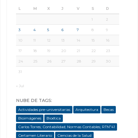
L
M
X
J
V
S
D
1
2
3
4
5
6
7
8
9
10
11
12
13
14
15
16
17
18
19
20
21
22
23
24
25
26
27
28
29
30
31
« Jul
NUBE DE TAGS:
Actividades pre-universitarias
Arquitectura
Becas
Bioimágenes
Bioética
Carlos Torres; Contabilidad; Normas Contables; RTNº41
Certamen Literario
Ciencias de la Salud