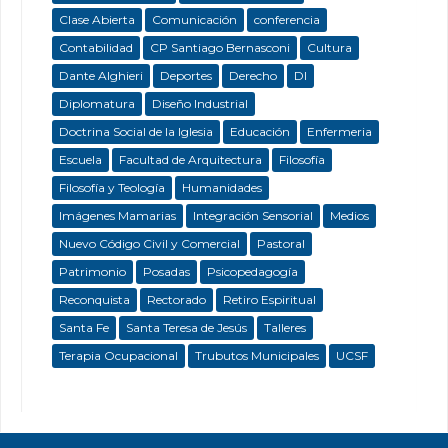
Clase Abierta
Comunicación
conferencia
Contabilidad
CP Santiago Bernasconi
Cultura
Dante Alghieri
Deportes
Derecho
DI
Diplomatura
Diseño Industrial
Doctrina Social de la Iglesia
Educación
Enfermeria
Escuela
Facultad de Arquitectura
Filosofía
Filosofía y Teología
Humanidades
Imágenes Mamarias
Integración Sensorial
Medios
Nuevo Código Civil y Comercial
Pastoral
Patrimonio
Posadas
Psicopedagogía
Reconquista
Rectorado
Retiro Espiritual
Santa Fe
Santa Teresa de Jesús
Talleres
Terapia Ocupacional
Trubutos Municipales
UCSF