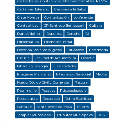
Carlos Torres; Contabilidad; Normas Contables; RTNº41
Certamen Literario
Ciencias de la Salud
Clase Abierta
Comunicación
conferencia
Contabilidad
CP Santiago Bernasconi
Cultura
Dante Alghieri
Deportes
Derecho
DI
Diplomatura
Diseño Industrial
Doctrina Social de la Iglesia
Educación
Enfermeria
Escuela
Facultad de Arquitectura
Filosofía
Filosofía y Teología
Humanidades
Imágenes Mamarias
Integración Sensorial
Medios
Nuevo Código Civil y Comercial
Pastoral
Patrimonio
Posadas
Psicopedagogía
Reconquista
Rectorado
Retiro Espiritual
Santa Fe
Santa Teresa de Jesús
Talleres
Terapia Ocupacional
Trubutos Municipales
UCSF