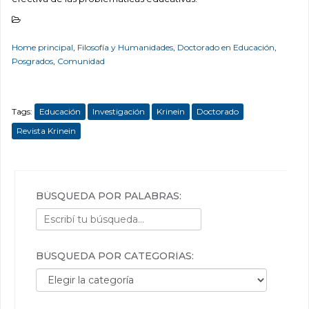
Home principal
,
Filosofía y Humanidades
,
Doctorado en Educación
,
Posgrados
,
Comunidad
Tags:
Educación
Investigación
Krinein
Doctorado
Revista Krinein
BÚSQUEDA POR PALABRAS:
BÚSQUEDA POR CATEGORÍAS:
Búsqueda por categorías: