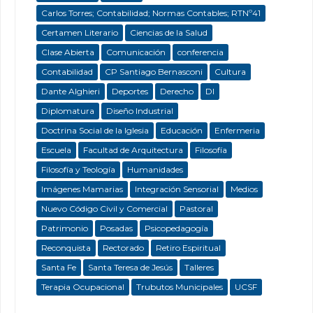
Carlos Torres; Contabilidad; Normas Contables; RTNº41
Certamen Literario
Ciencias de la Salud
Clase Abierta
Comunicación
conferencia
Contabilidad
CP Santiago Bernasconi
Cultura
Dante Alghieri
Deportes
Derecho
DI
Diplomatura
Diseño Industrial
Doctrina Social de la Iglesia
Educación
Enfermeria
Escuela
Facultad de Arquitectura
Filosofía
Filosofía y Teología
Humanidades
Imágenes Mamarias
Integración Sensorial
Medios
Nuevo Código Civil y Comercial
Pastoral
Patrimonio
Posadas
Psicopedagogía
Reconquista
Rectorado
Retiro Espiritual
Santa Fe
Santa Teresa de Jesús
Talleres
Terapia Ocupacional
Trubutos Municipales
UCSF