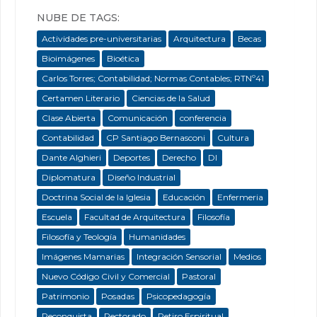
NUBE DE TAGS:
Actividades pre-universitarias
Arquitectura
Becas
Bioimágenes
Bioética
Carlos Torres; Contabilidad; Normas Contables; RTNº41
Certamen Literario
Ciencias de la Salud
Clase Abierta
Comunicación
conferencia
Contabilidad
CP Santiago Bernasconi
Cultura
Dante Alghieri
Deportes
Derecho
DI
Diplomatura
Diseño Industrial
Doctrina Social de la Iglesia
Educación
Enfermeria
Escuela
Facultad de Arquitectura
Filosofía
Filosofía y Teología
Humanidades
Imágenes Mamarias
Integración Sensorial
Medios
Nuevo Código Civil y Comercial
Pastoral
Patrimonio
Posadas
Psicopedagogía
Reconquista
Rectorado
Retiro Espiritual