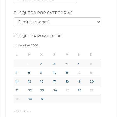
BÚSQUEDA POR CATEGORÍAS:
Búsqueda por categorías:
BÚSQUEDA POR FECHA:
noviembre 2016
L
M
X
J
V
S
D
1
2
3
4
5
6
7
8
9
10
11
12
13
14
15
16
17
18
19
20
21
22
23
24
25
26
27
28
29
30
« Oct
Dic »