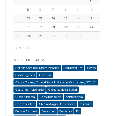
1
2
3
4
5
6
7
8
9
10
11
12
13
14
15
16
17
18
19
20
21
22
23
24
25
26
27
28
29
30
« Oct
Dic »
NUBE DE TAGS:
Actividades pre-universitarias
Arquitectura
Becas
Bioimágenes
Bioética
Carlos Torres; Contabilidad; Normas Contables; RTNº41
Certamen Literario
Ciencias de la Salud
Clase Abierta
Comunicación
conferencia
Contabilidad
CP Santiago Bernasconi
Cultura
Dante Alghieri
Deportes
Derecho
DI