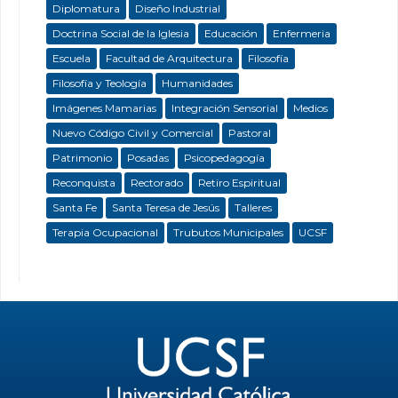
Diplomatura
Diseño Industrial
Doctrina Social de la Iglesia
Educación
Enfermeria
Escuela
Facultad de Arquitectura
Filosofía
Filosofía y Teología
Humanidades
Imágenes Mamarias
Integración Sensorial
Medios
Nuevo Código Civil y Comercial
Pastoral
Patrimonio
Posadas
Psicopedagogía
Reconquista
Rectorado
Retiro Espiritual
Santa Fe
Santa Teresa de Jesús
Talleres
Terapia Ocupacional
Trubutos Municipales
UCSF