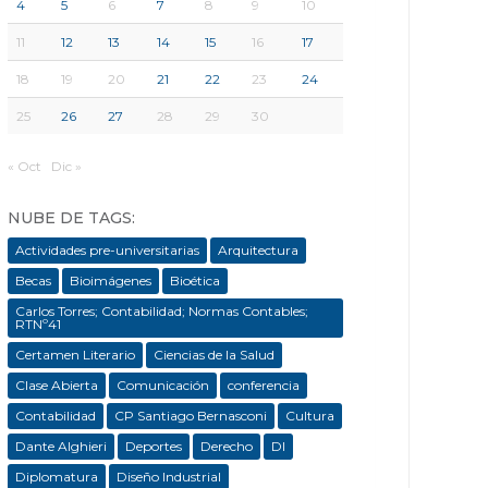
4
5
6
7
8
9
10
11
12
13
14
15
16
17
18
19
20
21
22
23
24
25
26
27
28
29
30
« Oct
Dic »
NUBE DE TAGS:
Actividades pre-universitarias
Arquitectura
Becas
Bioimágenes
Bioética
Carlos Torres; Contabilidad; Normas Contables;
RTNº41
Certamen Literario
Ciencias de la Salud
Clase Abierta
Comunicación
conferencia
Contabilidad
CP Santiago Bernasconi
Cultura
Dante Alghieri
Deportes
Derecho
DI
Diplomatura
Diseño Industrial