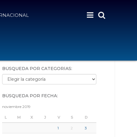
ERNACIONAL
BÚSQUEDA POR PALABRAS:
BÚSQUEDA POR CATEGORÍAS:
Búsqueda por categorías:
BÚSQUEDA POR FECHA:
noviembre 2019
L
M
X
J
V
S
D
1
2
3