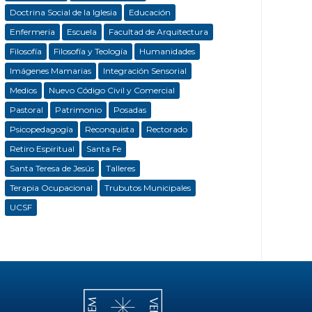
Doctrina Social de la Iglesia
Educación
Enfermeria
Escuela
Facultad de Arquitectura
Filosofía
Filosofía y Teología
Humanidades
Imágenes Mamarias
Integración Sensorial
Medios
Nuevo Código Civil y Comercial
Pastoral
Patrimonio
Posadas
Psicopedagogía
Reconquista
Rectorado
Retiro Espiritual
Santa Fe
Santa Teresa de Jesús
Talleres
Terapia Ocupacional
Trubutos Municipales
UCSF