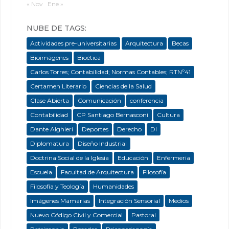
« Nov
Ene »
NUBE DE TAGS:
Actividades pre-universitarias
Arquitectura
Becas
Bioimágenes
Bioética
Carlos Torres; Contabilidad; Normas Contables; RTNº41
Certamen Literario
Ciencias de la Salud
Clase Abierta
Comunicación
conferencia
Contabilidad
CP Santiago Bernasconi
Cultura
Dante Alghieri
Deportes
Derecho
DI
Diplomatura
Diseño Industrial
Doctrina Social de la Iglesia
Educación
Enfermeria
Escuela
Facultad de Arquitectura
Filosofía
Filosofía y Teología
Humanidades
Imágenes Mamarias
Integración Sensorial
Medios
Nuevo Código Civil y Comercial
Pastoral