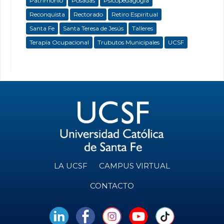
Patrimonio
Posadas
Psicopedagogía
Reconquista
Rectorado
Retiro Espiritual
Santa Fe
Santa Teresa de Jesús
Talleres
Terapia Ocupacional
Trubutos Municipales
UCSF
LA UCSF
CAMPUS VIRTUAL
CONTACTO