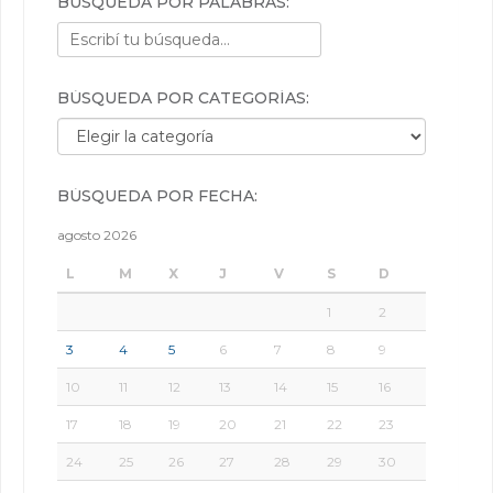
BÚSQUEDA POR PALABRAS:
BÚSQUEDA POR CATEGORÍAS:
Búsqueda por categorías:
BÚSQUEDA POR FECHA:
agosto 2026
L
M
X
J
V
S
D
1
2
3
4
5
6
7
8
9
10
11
12
13
14
15
16
17
18
19
20
21
22
23
24
25
26
27
28
29
30