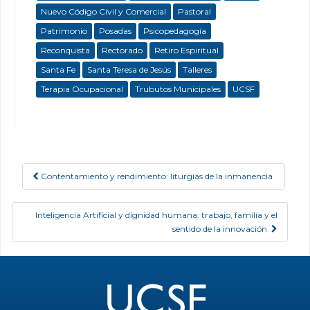
Nuevo Código Civil y Comercial
Pastoral
Patrimonio
Posadas
Psicopedagogía
Reconquista
Rectorado
Retiro Espiritual
Santa Fe
Santa Teresa de Jesús
Talleres
Terapia Ocupacional
Trubutos Municipales
UCSF
Contentamiento y rendimiento: liturgias de la inmanencia
Post navigation
Inteligencia Artificial y dignidad humana: trabajo, familia y el
sentido de la innovación