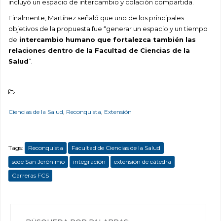
incluyó un espacio de intercambio y colación compartida.
Finalmente, Martínez señaló que uno de los principales
objetivos de la propuesta fue “generar un espacio y un tiempo
de
intercambio humano que fortalezca también las
relaciones dentro de la Facultad de Ciencias de la
Salud
”.
Ciencias de la Salud
,
Reconquista
,
Extensión
Tags:
Reconquista
Facultad de Ciencias de la Salud
sede San Jerónimo
integración
extensión de cátedra
Carreras FCS