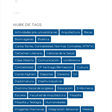
31
« Jul
NUBE DE TAGS:
Actividades pre-universitarias
Arquitectura
Becas
Bioimágenes
Bioética
Carlos Torres; Contabilidad; Normas Contables; RTNº41
Certamen Literario
Ciencias de la Salud
Clase Abierta
Comunicación
conferencia
Contabilidad
CP Santiago Bernasconi
Cultura
Dante Alghieri
Deportes
Derecho
DI
Diplomatura
Diseño Industrial
Doctrina Social de la Iglesia
Educación
Enfermeria
Escuela
Facultad de Arquitectura
Filosofía
Filosofía y Teología
Humanidades
Imágenes Mamarias
Integración Sensorial
Medios