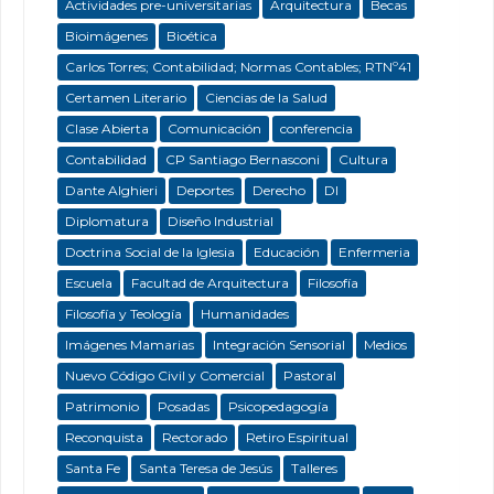
Actividades pre-universitarias
Arquitectura
Becas
Bioimágenes
Bioética
Carlos Torres; Contabilidad; Normas Contables; RTNº41
Certamen Literario
Ciencias de la Salud
Clase Abierta
Comunicación
conferencia
Contabilidad
CP Santiago Bernasconi
Cultura
Dante Alghieri
Deportes
Derecho
DI
Diplomatura
Diseño Industrial
Doctrina Social de la Iglesia
Educación
Enfermeria
Escuela
Facultad de Arquitectura
Filosofía
Filosofía y Teología
Humanidades
Imágenes Mamarias
Integración Sensorial
Medios
Nuevo Código Civil y Comercial
Pastoral
Patrimonio
Posadas
Psicopedagogía
Reconquista
Rectorado
Retiro Espiritual
Santa Fe
Santa Teresa de Jesús
Talleres