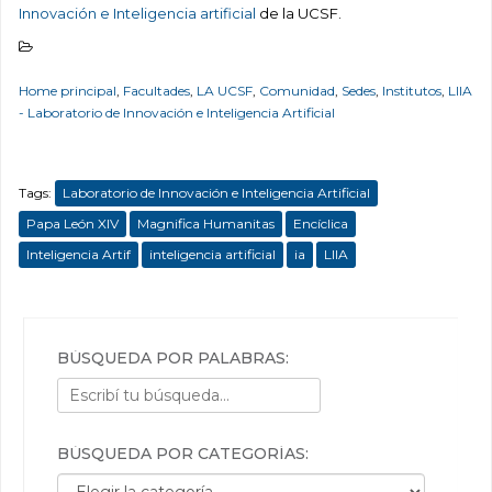
Innovación e Inteligencia artificial
de la UCSF.
Home principal
,
Facultades
,
LA UCSF
,
Comunidad
,
Sedes
,
Institutos
,
LIIA
- Laboratorio de Innovación e Inteligencia Artificial
Tags:
Laboratorio de Innovación e Inteligencia Artificial
Papa León XIV
Magnifica Humanitas
Encíclica
Inteligencia Artif
inteligencia artificial
ia
LIIA
BÚSQUEDA POR PALABRAS:
BÚSQUEDA POR CATEGORÍAS:
Búsqueda por categorías: