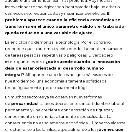
adquiere una dimensión aún más profunda. Hoy muchas
innovaciones tecnológicas son incorporadas bajo un criterio
casi exclusivo: reducir costos y maximizar beneficios.
El
problema aparece cuando la eficiencia económica se
transforma en el único parámetro válido y el trabajador
queda reducido a una variable de ajuste.
La encíclica no demoniza la tecnología. Por el contrario,
reconoce que la automatización puede liberar al ser humano
de tareas pesadas, repetitivas o peligrosas. El verdadero
interrogante es otro:
¿qué sucede cuando la innovación
deja de estar orientada al desarrollo humano
integral?
Allí aparece uno de los riesgos más visibles de
nuestro tiempo: una economía altamente sofisticada
tecnológicamente, pero socialmente frágil.
En muchos sectores ya se observan nuevas formas
de
precariedad
: salarios decrecientes, incertidumbre laboral
permanente y una creciente concentración de riqueza y
conocimiento en minorías altamente especializadas. La
consecuencia no es solamente económica. El impacto alcanza
directamente a las familias, especialmente a los
jóvenes que