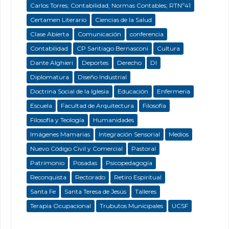
Carlos Torres; Contabilidad; Normas Contables; RTNº41
Certamen Literario
Ciencias de la Salud
Clase Abierta
Comunicación
conferencia
Contabilidad
CP Santiago Bernasconi
Cultura
Dante Alghieri
Deportes
Derecho
DI
Diplomatura
Diseño Industrial
Doctrina Social de la Iglesia
Educación
Enfermeria
Escuela
Facultad de Arquitectura
Filosofía
Filosofía y Teología
Humanidades
Imágenes Mamarias
Integración Sensorial
Medios
Nuevo Código Civil y Comercial
Pastoral
Patrimonio
Posadas
Psicopedagogía
Reconquista
Rectorado
Retiro Espiritual
Santa Fe
Santa Teresa de Jesús
Talleres
Terapia Ocupacional
Trubutos Municipales
UCSF