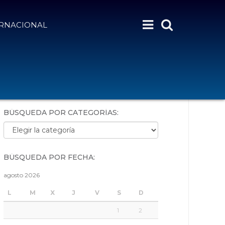
ERNACIONAL
BÚSQUEDA POR PALABRAS:
BÚSQUEDA POR CATEGORÍAS:
Búsqueda por categorías:
BÚSQUEDA POR FECHA:
agosto 2026
L
M
X
J
V
S
D
1
2