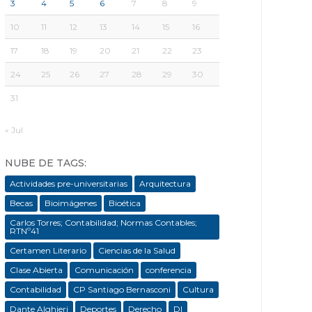
3
4
5
6
7
8
9
10
11
12
13
14
15
16
17
18
19
20
21
22
23
24
25
26
27
28
29
30
31
« Jul
NUBE DE TAGS:
Actividades pre-universitarias
Arquitectura
Becas
Bioimágenes
Bioética
Carlos Torres; Contabilidad; Normas Contables;
RTNº41
Certamen Literario
Ciencias de la Salud
Clase Abierta
Comunicación
conferencia
Contabilidad
CP Santiago Bernasconi
Cultura
Dante Alghieri
Deportes
Derecho
DI