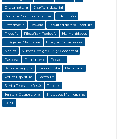
Diplomatura
Diseño Industrial
Doctrina Social de la Iglesia
Educación
Enfermeria
Escuela
Facultad de Arquitectura
Filosofía
Filosofía y Teología
Humanidades
Imágenes Mamarias
Integración Sensorial
Medios
Nuevo Código Civil y Comercial
Pastoral
Patrimonio
Posadas
Psicopedagogía
Reconquista
Rectorado
Retiro Espiritual
Santa Fe
Santa Teresa de Jesús
Talleres
Terapia Ocupacional
Trubutos Municipales
UCSF