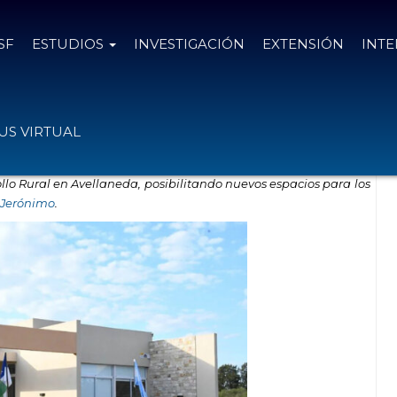
SF
ESTUDIOS
INVESTIGACIÓN
EXTENSIÓN
INT
l de Avellaneda
S VIRTUAL
ollo Rural en Avellaneda, posibilitando nuevos espacios para los
 Jerónimo
.