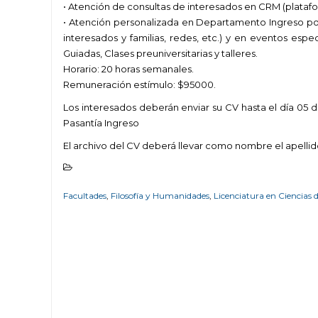
•
Atención de consultas de interesados en CRM (plataf
•
Atención personalizada
en
Departamento Ingreso por 
interesados y familias, redes, etc.)
y en eventos espec
Guiadas, Clases preuniver
s
itarias y talleres.
Horario:
20
horas semanales.
Remuneración estímulo:
$95000.
Los interesados deberán enviar su CV hasta el
día
05
d
Pasantía Ingreso
El archivo del CV deberá llevar como nombre el apellid
Facultades
,
Filosofía y Humanidades
,
Licenciatura en Ciencias