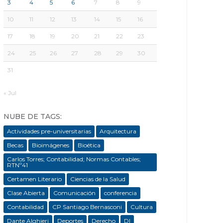
3
4
5
6
7
8
9
10
11
12
13
14
15
16
17
18
19
20
21
22
23
24
25
26
27
28
29
30
31
« Jul
NUBE DE TAGS:
Actividades pre-universitarias
Arquitectura
Becas
Bioimágenes
Bioética
Carlos Torres; Contabilidad; Normas Contables;
RTNº41
Certamen Literario
Ciencias de la Salud
Clase Abierta
Comunicación
conferencia
Contabilidad
CP Santiago Bernasconi
Cultura
Dante Alghieri
Deportes
Derecho
DI