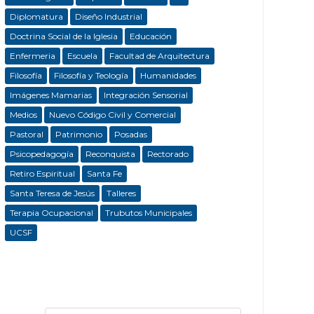
Diplomatura
Diseño Industrial
Doctrina Social de la Iglesia
Educación
Enfermeria
Escuela
Facultad de Arquitectura
Filosofía
Filosofía y Teología
Humanidades
Imágenes Mamarias
Integración Sensorial
Medios
Nuevo Código Civil y Comercial
Pastoral
Patrimonio
Posadas
Psicopedagogía
Reconquista
Rectorado
Retiro Espiritual
Santa Fe
Santa Teresa de Jesús
Talleres
Terapia Ocupacional
Trubutos Municipales
UCSF