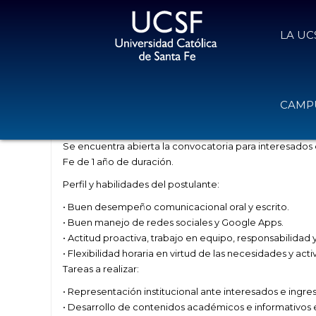
LA UC
Convocatoria Pasantía para alumn
CAMPU
29 de enero de 2024
Volver
Se encuentra abierta la convocatoria para interesados
Fe
de 1 año de duración.
Perfil
y habilidades del postulante:
•
Buen desempeño comunicacional oral y escrito
.
•
Buen manejo de redes sociales y Google Apps.
•
Actitud proactiva,
trabajo en equipo,
responsabilidad y
•
Flexibilidad horaria en virtud de las necesidades y ac
Tareas a realizar:
•
Representación institucional ante interesados e ingre
•
Desarrollo de contenidos académicos e informativos en