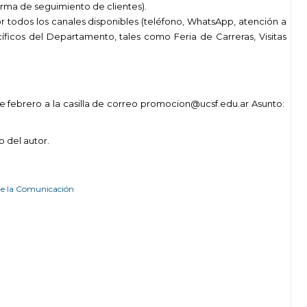
orma de seguimiento de clientes).
todos los canales disponibles (teléfono, WhatsApp, atención a
íficos de
l
Departamento, tales como Feria de Carreras,
Visitas
e
febrero
a la casilla de correo promocion@ucsf.edu.ar Asunto:
o del autor.
 de la Comunicación