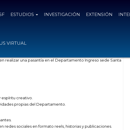
SF
ESTUDIOS
INVESTIGACIÓN
EXTENSIÓN
INT
os de Ciencias de la Comunicación
S VIRTUAL
 en realizar una pasantía en el Departamento Ingreso sede Santa
 espíritu creativo.
tividades propias del Departamento.
santes.
 redes sociales en formato reels, historias y publicaciones.