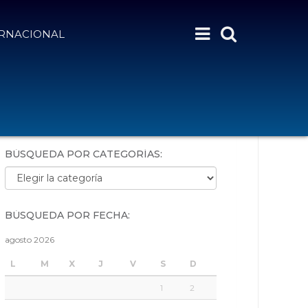
ERNACIONAL
BÚSQUEDA POR PALABRAS:
BÚSQUEDA POR CATEGORÍAS:
Búsqueda por categorías:
BÚSQUEDA POR FECHA:
agosto 2026
L
M
X
J
V
S
D
1
2