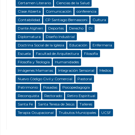
Certamen Literario
Ciencias de la Salud
Clase Abierta
Comunicación
conferencia
Contabilidad
CP Santiago Bernasconi
Cultura
Dante Alghieri
Deportes
Derecho
DI
Diplomatura
Diseño Industrial
Doctrina Social de la Iglesia
Educación
Enfermeria
Escuela
Facultad de Arquitectura
Filosofía
Filosofía y Teología
Humanidades
Imágenes Mamarias
Integración Sensorial
Medios
Nuevo Código Civil y Comercial
Pastoral
Patrimonio
Posadas
Psicopedagogía
Reconquista
Rectorado
Retiro Espiritual
Santa Fe
Santa Teresa de Jesús
Talleres
Terapia Ocupacional
Trubutos Municipales
UCSF