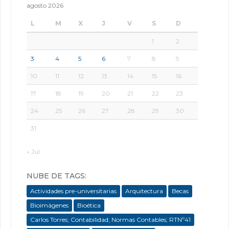
agosto 2026
L
M
X
J
V
S
D
1
2
3
4
5
6
7
8
9
10
11
12
13
14
15
16
17
18
19
20
21
22
23
24
25
26
27
28
29
30
31
« Jul
NUBE DE TAGS:
Actividades pre-universitarias
Arquitectura
Becas
Bioimágenes
Bioética
Carlos Torres; Contabilidad; Normas Contables; RTNº41