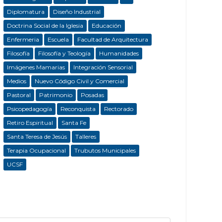
Diplomatura
Diseño Industrial
Doctrina Social de la Iglesia
Educación
Enfermeria
Escuela
Facultad de Arquitectura
Filosofía
Filosofía y Teología
Humanidades
Imágenes Mamarias
Integración Sensorial
Medios
Nuevo Código Civil y Comercial
Pastoral
Patrimonio
Posadas
Psicopedagogía
Reconquista
Rectorado
Retiro Espiritual
Santa Fe
Santa Teresa de Jesús
Talleres
Terapia Ocupacional
Trubutos Municipales
UCSF