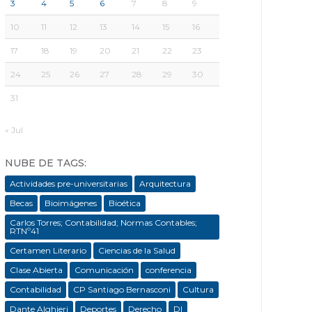
3
4
5
6
7
8
9
10
11
12
13
14
15
16
17
18
19
20
21
22
23
24
25
26
27
28
29
30
31
« Jul
NUBE DE TAGS:
Actividades pre-universitarias
Arquitectura
Becas
Bioimágenes
Bioética
Carlos Torres; Contabilidad; Normas Contables;
RTNº41
Certamen Literario
Ciencias de la Salud
Clase Abierta
Comunicación
conferencia
Contabilidad
CP Santiago Bernasconi
Cultura
Dante Alghieri
Deportes
Derecho
DI