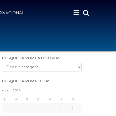
ERNACIONAL
BÚSQUEDA POR PALABRAS:
BÚSQUEDA POR CATEGORÍAS:
Búsqueda por categorías:
BÚSQUEDA POR FECHA:
agosto 2026
L
M
X
J
V
S
D
1
2