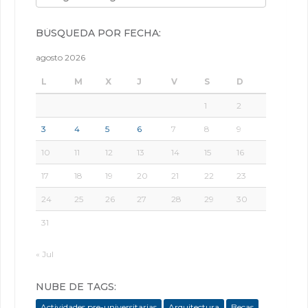
BÚSQUEDA POR FECHA:
agosto 2026
L
M
X
J
V
S
D
1
2
3
4
5
6
7
8
9
10
11
12
13
14
15
16
17
18
19
20
21
22
23
24
25
26
27
28
29
30
31
« Jul
NUBE DE TAGS:
Actividades pre-universitarias
Arquitectura
Becas