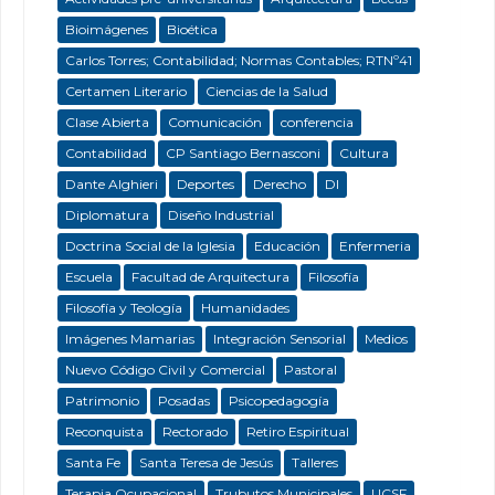
Bioimágenes
Bioética
Carlos Torres; Contabilidad; Normas Contables; RTNº41
Certamen Literario
Ciencias de la Salud
Clase Abierta
Comunicación
conferencia
Contabilidad
CP Santiago Bernasconi
Cultura
Dante Alghieri
Deportes
Derecho
DI
Diplomatura
Diseño Industrial
Doctrina Social de la Iglesia
Educación
Enfermeria
Escuela
Facultad de Arquitectura
Filosofía
Filosofía y Teología
Humanidades
Imágenes Mamarias
Integración Sensorial
Medios
Nuevo Código Civil y Comercial
Pastoral
Patrimonio
Posadas
Psicopedagogía
Reconquista
Rectorado
Retiro Espiritual
Santa Fe
Santa Teresa de Jesús
Talleres
Terapia Ocupacional
Trubutos Municipales
UCSF