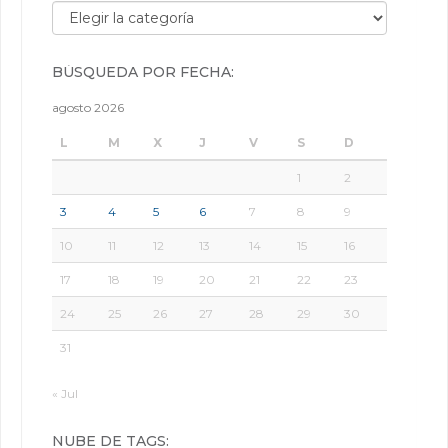
Búsqueda por categorías:
BÚSQUEDA POR FECHA:
agosto 2026
L
M
X
J
V
S
D
1
2
3
4
5
6
7
8
9
10
11
12
13
14
15
16
17
18
19
20
21
22
23
24
25
26
27
28
29
30
31
« Jul
NUBE DE TAGS: