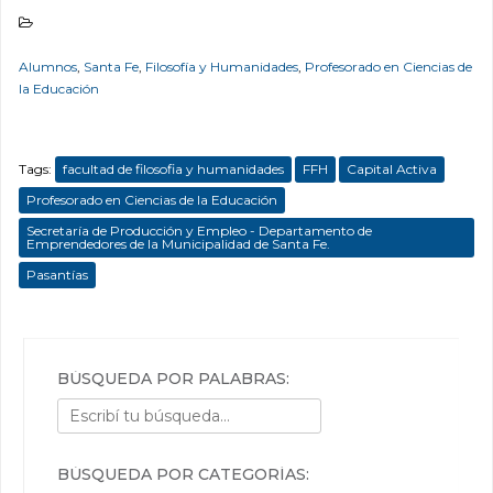
Alumnos
,
Santa Fe
,
Filosofía y Humanidades
,
Profesorado en Ciencias de
la Educación
Tags:
facultad de filosofia y humanidades
FFH
Capital Activa
Profesorado en Ciencias de la Educación
Secretaría de Producción y Empleo - Departamento de
Emprendedores de la Municipalidad de Santa Fe.
Pasantías
BÚSQUEDA POR PALABRAS:
BÚSQUEDA POR CATEGORÍAS: