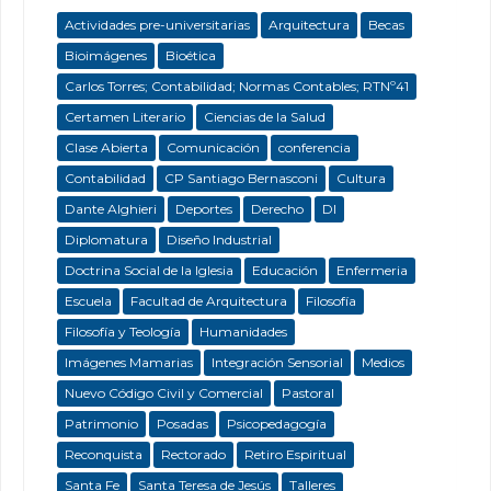
Actividades pre-universitarias
Arquitectura
Becas
Bioimágenes
Bioética
Carlos Torres; Contabilidad; Normas Contables; RTNº41
Certamen Literario
Ciencias de la Salud
Clase Abierta
Comunicación
conferencia
Contabilidad
CP Santiago Bernasconi
Cultura
Dante Alghieri
Deportes
Derecho
DI
Diplomatura
Diseño Industrial
Doctrina Social de la Iglesia
Educación
Enfermeria
Escuela
Facultad de Arquitectura
Filosofía
Filosofía y Teología
Humanidades
Imágenes Mamarias
Integración Sensorial
Medios
Nuevo Código Civil y Comercial
Pastoral
Patrimonio
Posadas
Psicopedagogía
Reconquista
Rectorado
Retiro Espiritual
Santa Fe
Santa Teresa de Jesús
Talleres