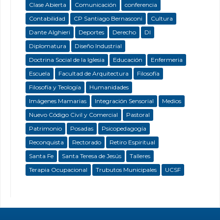
Clase Abierta
Comunicación
conferencia
Contabilidad
CP Santiago Bernasconi
Cultura
Dante Alghieri
Deportes
Derecho
DI
Diplomatura
Diseño Industrial
Doctrina Social de la Iglesia
Educación
Enfermeria
Escuela
Facultad de Arquitectura
Filosofía
Filosofía y Teología
Humanidades
Imágenes Mamarias
Integración Sensorial
Medios
Nuevo Código Civil y Comercial
Pastoral
Patrimonio
Posadas
Psicopedagogía
Reconquista
Rectorado
Retiro Espiritual
Santa Fe
Santa Teresa de Jesús
Talleres
Terapia Ocupacional
Trubutos Municipales
UCSF