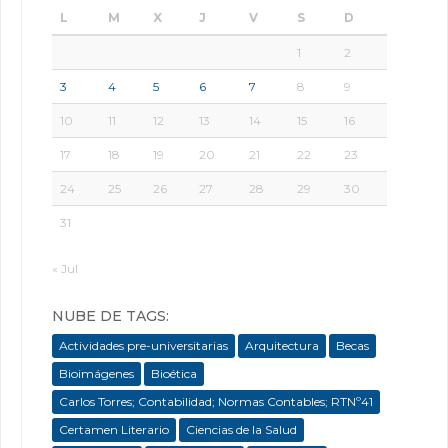
L
M
X
J
V
S
D
1
2
3
4
5
6
7
8
9
10
11
12
13
14
15
16
17
18
19
20
21
22
23
24
25
26
27
28
29
30
31
« Jul
NUBE DE TAGS:
Actividades pre-universitarias
Arquitectura
Becas
Bioimágenes
Bioética
Carlos Torres; Contabilidad; Normas Contables; RTNº41
Certamen Literario
Ciencias de la Salud