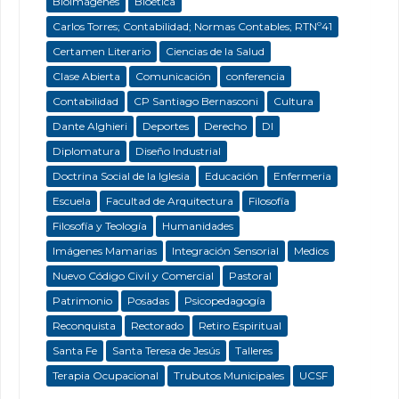
Bioimágenes
Bioética
Carlos Torres; Contabilidad; Normas Contables; RTNº41
Certamen Literario
Ciencias de la Salud
Clase Abierta
Comunicación
conferencia
Contabilidad
CP Santiago Bernasconi
Cultura
Dante Alghieri
Deportes
Derecho
DI
Diplomatura
Diseño Industrial
Doctrina Social de la Iglesia
Educación
Enfermeria
Escuela
Facultad de Arquitectura
Filosofía
Filosofía y Teología
Humanidades
Imágenes Mamarias
Integración Sensorial
Medios
Nuevo Código Civil y Comercial
Pastoral
Patrimonio
Posadas
Psicopedagogía
Reconquista
Rectorado
Retiro Espiritual
Santa Fe
Santa Teresa de Jesús
Talleres
Terapia Ocupacional
Trubutos Municipales
UCSF