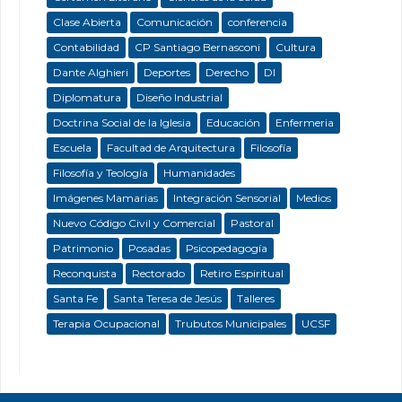
Clase Abierta
Comunicación
conferencia
Contabilidad
CP Santiago Bernasconi
Cultura
Dante Alghieri
Deportes
Derecho
DI
Diplomatura
Diseño Industrial
Doctrina Social de la Iglesia
Educación
Enfermeria
Escuela
Facultad de Arquitectura
Filosofía
Filosofía y Teología
Humanidades
Imágenes Mamarias
Integración Sensorial
Medios
Nuevo Código Civil y Comercial
Pastoral
Patrimonio
Posadas
Psicopedagogía
Reconquista
Rectorado
Retiro Espiritual
Santa Fe
Santa Teresa de Jesús
Talleres
Terapia Ocupacional
Trubutos Municipales
UCSF