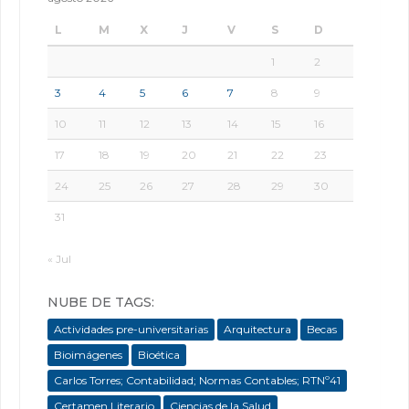
L
M
X
J
V
S
D
1
2
3
4
5
6
7
8
9
10
11
12
13
14
15
16
17
18
19
20
21
22
23
24
25
26
27
28
29
30
31
« Jul
NUBE DE TAGS:
Actividades pre-universitarias
Arquitectura
Becas
Bioimágenes
Bioética
Carlos Torres; Contabilidad; Normas Contables; RTNº41
Certamen Literario
Ciencias de la Salud