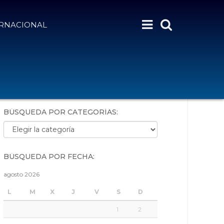
ERNACIONAL
BÚSQUEDA POR PALABRAS:
BÚSQUEDA POR CATEGORÍAS:
Búsqueda por categorías:
BÚSQUEDA POR FECHA:
agosto 2026
L
M
X
J
V
S
D
1
2