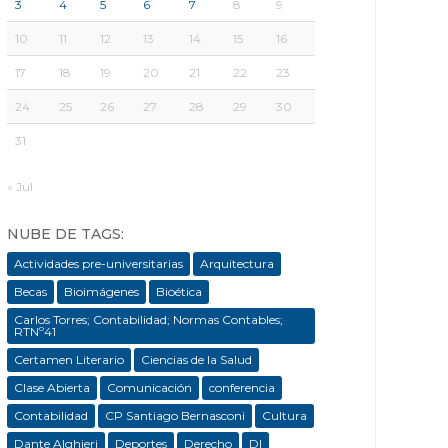
3
4
5
6
7
8
9
10
11
12
13
14
15
16
17
18
19
20
21
22
23
24
25
26
27
28
29
30
31
« Jul
NUBE DE TAGS:
Actividades pre-universitarias
Arquitectura
Becas
Bioimágenes
Bioética
Carlos Torres; Contabilidad; Normas Contables;
RTNº41
Certamen Literario
Ciencias de la Salud
Clase Abierta
Comunicación
conferencia
Contabilidad
CP Santiago Bernasconi
Cultura
Dante Alghieri
Deportes
Derecho
DI