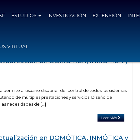
SF
ESTUDIOS
INVESTIGACIÓN
EXTENSIÓN
INT
das con el tag urbótica
S VIRTUAL
actualización en DOMÓTICA, INMÓTICA y
 permite al usuario disponer del control de todos los sistemas
rutando de múltiples prestaciones y servicios. Diseño de
las necesidades de […]
Leer Más
actualización en DOMÓTICA, INMÓTICA y