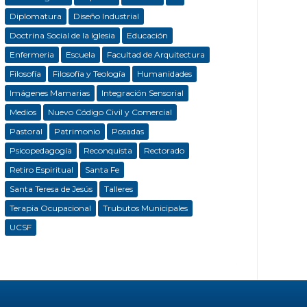
Diplomatura
Diseño Industrial
Doctrina Social de la Iglesia
Educación
Enfermeria
Escuela
Facultad de Arquitectura
Filosofía
Filosofía y Teología
Humanidades
Imágenes Mamarias
Integración Sensorial
Medios
Nuevo Código Civil y Comercial
Pastoral
Patrimonio
Posadas
Psicopedagogía
Reconquista
Rectorado
Retiro Espiritual
Santa Fe
Santa Teresa de Jesús
Talleres
Terapia Ocupacional
Trubutos Municipales
UCSF