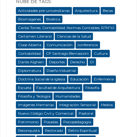
NUBE DE TAGS:
Actividades pre-universitarias
Arquitectura
Becas
Bioimágenes
Bioética
Carlos Torres; Contabilidad; Normas Contables; RTNº41
Certamen Literario
Ciencias de la Salud
Clase Abierta
Comunicación
conferencia
Contabilidad
CP Santiago Bernasconi
Cultura
Dante Alghieri
Deportes
Derecho
DI
Diplomatura
Diseño Industrial
Doctrina Social de la Iglesia
Educación
Enfermeria
Escuela
Facultad de Arquitectura
Filosofía
Filosofía y Teología
Humanidades
Imágenes Mamarias
Integración Sensorial
Medios
Nuevo Código Civil y Comercial
Pastoral
Patrimonio
Posadas
Psicopedagogía
Reconquista
Rectorado
Retiro Espiritual