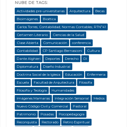
NUBE DE TAGS:
Actividades pre-universitarias
Arquitectura
Becas
Bioimágenes
Bioética
Carlos Torres; Contabilidad; Normas Contables; RTNº41
Certamen Literario
Ciencias de la Salud
Clase Abierta
Comunicación
conferencia
Contabilidad
CP Santiago Bernasconi
Cultura
Dante Alghieri
Deportes
Derecho
DI
Diplomatura
Diseño Industrial
Doctrina Social de la Iglesia
Educación
Enfermeria
Escuela
Facultad de Arquitectura
Filosofía
Filosofía y Teología
Humanidades
Imágenes Mamarias
Integración Sensorial
Medios
Nuevo Código Civil y Comercial
Pastoral
Patrimonio
Posadas
Psicopedagogía
Reconquista
Rectorado
Retiro Espiritual