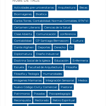
NUBE DE TAGS:
Actividades pre-universitarias
Arquitectura
Becas
Bioimágenes
Bioética
Carlos Torres; Contabilidad; Normas Contables; RTNº41
Certamen Literario
Ciencias de la Salud
Clase Abierta
Comunicación
conferencia
Contabilidad
CP Santiago Bernasconi
Cultura
Dante Alghieri
Deportes
Derecho
DI
Diplomatura
Diseño Industrial
Doctrina Social de la Iglesia
Educación
Enfermeria
Escuela
Facultad de Arquitectura
Filosofía
Filosofía y Teología
Humanidades
Imágenes Mamarias
Integración Sensorial
Medios
Nuevo Código Civil y Comercial
Pastoral
Patrimonio
Posadas
Psicopedagogía
Reconquista
Rectorado
Retiro Espiritual