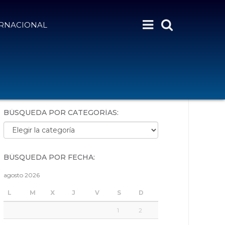
ERNACIONAL
BÚSQUEDA POR PALABRAS:
BÚSQUEDA POR CATEGORÍAS:
Búsqueda por categorías:
BÚSQUEDA POR FECHA:
agosto 2026
L
M
X
J
V
S
D
1
2