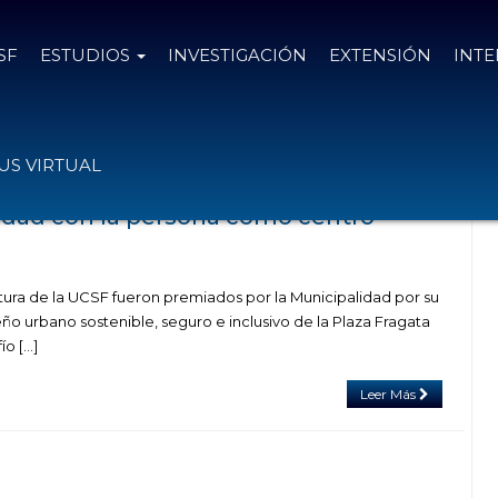
SF
ESTUDIOS
INVESTIGACIÓN
EXTENSIÓN
INT
 con el tag diseño urbano
S VIRTUAL
udad con la persona como centro
tura de la UCSF fueron premiados por la Municipalidad por su
ño urbano sostenible, seguro e inclusivo de la Plaza Fragata
ío […]
Leer Más