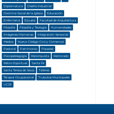
Diplomatura
Diseño Industrial
Doctrina Social de la Iglesia
Educación
Enfermeria
Escuela
Facultad de Arquitectura
Filosofía
Filosofía y Teología
Humanidades
Imágenes Mamarias
Integración Sensorial
Medios
Nuevo Código Civil y Comercial
Pastoral
Patrimonio
Posadas
Psicopedagogía
Reconquista
Rectorado
Retiro Espiritual
Santa Fe
Santa Teresa de Jesús
Talleres
Terapia Ocupacional
Trubutos Municipales
UCSF