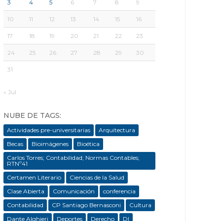
3
4
5
6
7
8
9
10
11
12
13
14
15
16
17
18
19
20
21
22
23
24
25
26
27
28
29
30
31
« Jul
NUBE DE TAGS:
Actividades pre-universitarias
Arquitectura
Becas
Bioimágenes
Bioética
Carlos Torres; Contabilidad; Normas Contables;
RTNº41
Certamen Literario
Ciencias de la Salud
Clase Abierta
Comunicación
conferencia
Contabilidad
CP Santiago Bernasconi
Cultura
Dante Alghieri
Deportes
Derecho
DI