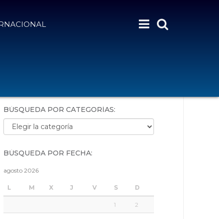
ERNACIONAL
BÚSQUEDA POR PALABRAS:
BÚSQUEDA POR CATEGORÍAS:
Búsqueda por categorías:
BÚSQUEDA POR FECHA:
agosto 2026
L
M
X
J
V
S
D
1
2