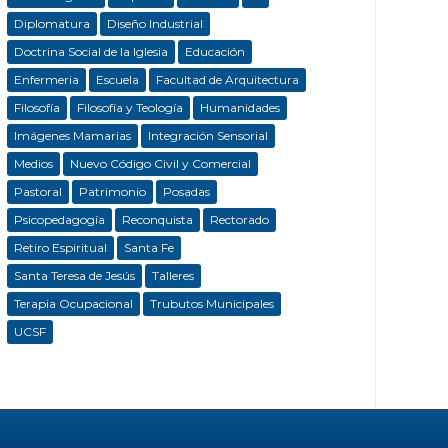
Diplomatura
Diseño Industrial
Doctrina Social de la Iglesia
Educación
Enfermeria
Escuela
Facultad de Arquitectura
Filosofía
Filosofía y Teología
Humanidades
Imágenes Mamarias
Integración Sensorial
Medios
Nuevo Código Civil y Comercial
Pastoral
Patrimonio
Posadas
Psicopedagogía
Reconquista
Rectorado
Retiro Espiritual
Santa Fe
Santa Teresa de Jesús
Talleres
Terapia Ocupacional
Trubutos Municipales
UCSF