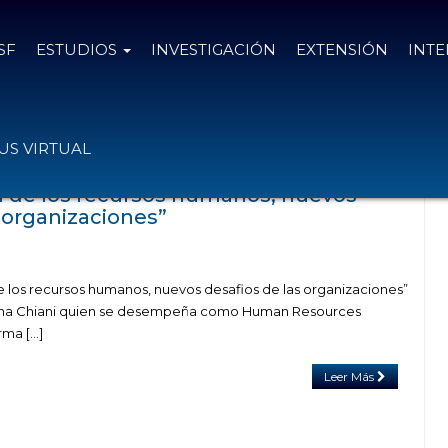
SF
ESTUDIOS
INVESTIGACIÓN
EXTENSIÓN
INT
adas con el tag gestio
S VIRTUAL
n de los recursos humanos, nuevos
 organizaciones”
e los recursos humanos, nuevos desafios de las organizaciones”
olina Chiani quien se desempeña como Human Resources
rma […]
Leer Más