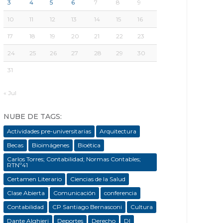
3
4
5
6
7
8
9
10
11
12
13
14
15
16
17
18
19
20
21
22
23
24
25
26
27
28
29
30
31
« Jul
NUBE DE TAGS:
Actividades pre-universitarias
Arquitectura
Becas
Bioimágenes
Bioética
Carlos Torres; Contabilidad; Normas Contables;
RTNº41
Certamen Literario
Ciencias de la Salud
Clase Abierta
Comunicación
conferencia
Contabilidad
CP Santiago Bernasconi
Cultura
Dante Alghieri
Deportes
Derecho
DI