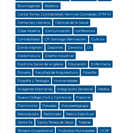
Bioimágenes
Bioética
Carlos Torres; Contabilidad; Normas Contables; RTNº41
Certamen Literario
Ciencias de la Salud
Clase Abierta
Comunicación
conferencia
Contabilidad
CP Santiago Bernasconi
Cultura
Dante Alghieri
Deportes
Derecho
DI
Diplomatura
Diseño Industrial
Doctrina Social de la Iglesia
Educación
Enfermeria
Escuela
Facultad de Arquitectura
Filosofía
Filosofía y Teología
Humanidades
Imágenes Mamarias
Integración Sensorial
Medios
Nuevo Código Civil y Comercial
Pastoral
Patrimonio
Posadas
Psicopedagogía
Reconquista
Rectorado
Retiro Espiritual
Santa Fe
Santa Teresa de Jesús
Talleres
Terapia Ocupacional
Trubutos Municipales
UCSF