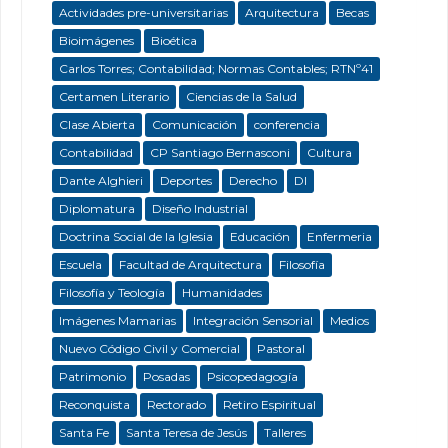
Actividades pre-universitarias
Arquitectura
Becas
Bioimágenes
Bioética
Carlos Torres; Contabilidad; Normas Contables; RTNº41
Certamen Literario
Ciencias de la Salud
Clase Abierta
Comunicación
conferencia
Contabilidad
CP Santiago Bernasconi
Cultura
Dante Alghieri
Deportes
Derecho
DI
Diplomatura
Diseño Industrial
Doctrina Social de la Iglesia
Educación
Enfermeria
Escuela
Facultad de Arquitectura
Filosofía
Filosofía y Teología
Humanidades
Imágenes Mamarias
Integración Sensorial
Medios
Nuevo Código Civil y Comercial
Pastoral
Patrimonio
Posadas
Psicopedagogía
Reconquista
Rectorado
Retiro Espiritual
Santa Fe
Santa Teresa de Jesús
Talleres