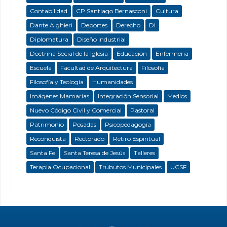
Contabilidad
CP Santiago Bernasconi
Cultura
Dante Alghieri
Deportes
Derecho
DI
Diplomatura
Diseño Industrial
Doctrina Social de la Iglesia
Educación
Enfermeria
Escuela
Facultad de Arquitectura
Filosofía
Filosofía y Teología
Humanidades
Imágenes Mamarias
Integración Sensorial
Medios
Nuevo Código Civil y Comercial
Pastoral
Patrimonio
Posadas
Psicopedagogía
Reconquista
Rectorado
Retiro Espiritual
Santa Fe
Santa Teresa de Jesús
Talleres
Terapia Ocupacional
Trubutos Municipales
UCSF