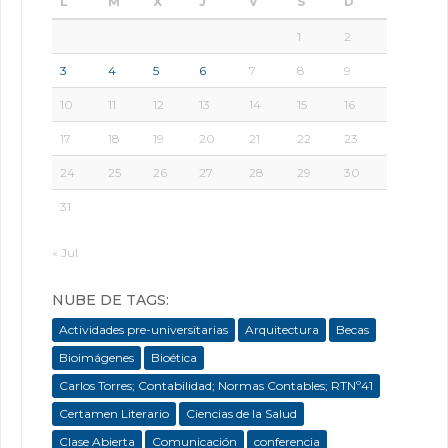
L
M
X
J
V
S
D
1
2
3
4
5
6
7
8
9
10
11
12
13
14
15
16
17
18
19
20
21
22
23
24
25
26
27
28
29
30
31
« Jul
NUBE DE TAGS:
Actividades pre-universitarias
Arquitectura
Becas
Bioimágenes
Bioética
Carlos Torres; Contabilidad; Normas Contables; RTNº41
Certamen Literario
Ciencias de la Salud
Clase Abierta
Comunicación
conferencia