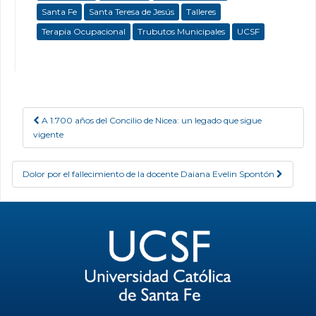
Santa Fe
Santa Teresa de Jesús
Talleres
Terapia Ocupacional
Trubutos Municipales
UCSF
A 1.700 años del Concilio de Nicea: un legado que sigue
Post navigation
vigente
Dolor por el fallecimiento de la docente Daiana Evelin Spontón