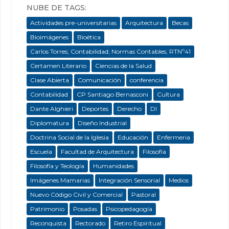
NUBE DE TAGS:
Actividades pre-universitarias
Arquitectura
Becas
Bioimágenes
Bioética
Carlos Torres; Contabilidad; Normas Contables; RTNº41
Certamen Literario
Ciencias de la Salud
Clase Abierta
Comunicación
conferencia
Contabilidad
CP Santiago Bernasconi
Cultura
Dante Alghieri
Deportes
Derecho
DI
Diplomatura
Diseño Industrial
Doctrina Social de la Iglesia
Educación
Enfermeria
Escuela
Facultad de Arquitectura
Filosofía
Filosofía y Teología
Humanidades
Imágenes Mamarias
Integración Sensorial
Medios
Nuevo Código Civil y Comercial
Pastoral
Patrimonio
Posadas
Psicopedagogía
Reconquista
Rectorado
Retiro Espiritual