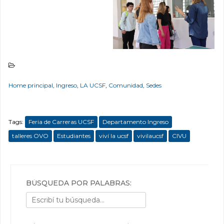
Home principal
,
Ingreso
,
LA UCSF
,
Comunidad
,
Sedes
Tags:
Feria de Carreras UCSF
Departamento Ingreso
talleres OVO
Estudiantes
viví la ucsf
vivilaucsf
CIVU
BÚSQUEDA POR PALABRAS: