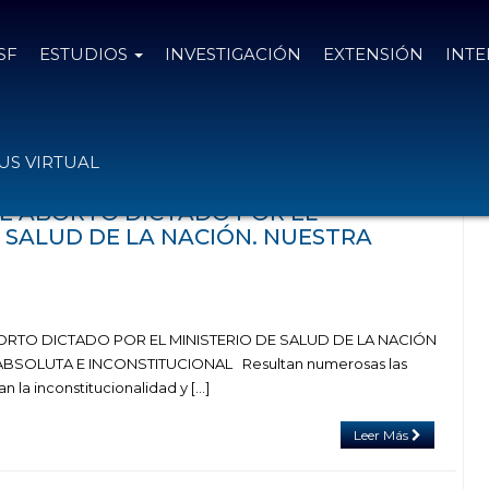
SF
ESTUDIOS
INVESTIGACIÓN
EXTENSIÓN
INT
el
20 de diciembre de 2019
S VIRTUAL
E ABORTO DICTADO POR EL
E SALUD DE LA NACIÓN. NUESTRA
RTO DICTADO POR EL MINISTERIO DE SALUD DE LA NACIÓN
BSOLUTA E INCONSTITUCIONAL Resultan numerosas las
 la inconstitucionalidad y […]
Leer Más