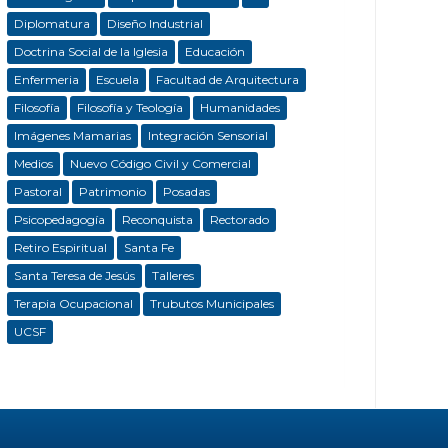
Diplomatura
Diseño Industrial
Doctrina Social de la Iglesia
Educación
Enfermeria
Escuela
Facultad de Arquitectura
Filosofía
Filosofía y Teología
Humanidades
Imágenes Mamarias
Integración Sensorial
Medios
Nuevo Código Civil y Comercial
Pastoral
Patrimonio
Posadas
Psicopedagogía
Reconquista
Rectorado
Retiro Espiritual
Santa Fe
Santa Teresa de Jesús
Talleres
Terapia Ocupacional
Trubutos Municipales
UCSF