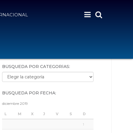
ERNACIONAL
BÚSQUEDA POR PALABRAS:
BÚSQUEDA POR CATEGORÍAS:
Búsqueda por categorías:
BÚSQUEDA POR FECHA:
diciembre 2019
L
M
X
J
V
S
D
1