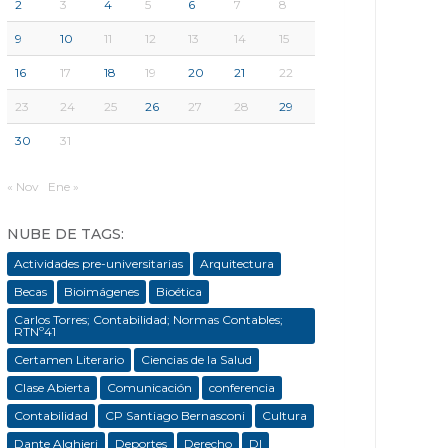
2
3
4
5
6
7
8
9
10
11
12
13
14
15
16
17
18
19
20
21
22
23
24
25
26
27
28
29
30
31
« Nov
Ene »
NUBE DE TAGS:
Actividades pre-universitarias
Arquitectura
Becas
Bioimágenes
Bioética
Carlos Torres; Contabilidad; Normas Contables;
RTNº41
Certamen Literario
Ciencias de la Salud
Clase Abierta
Comunicación
conferencia
Contabilidad
CP Santiago Bernasconi
Cultura
Dante Alghieri
Deportes
Derecho
DI